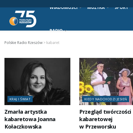
WIADOMOŚCI
MUZYKA
SPORT
RADIO
Polskie Radio Rzeszów
>
kabaret
KRAJ I ŚWIAT
KIEDY NADCHODZI JESIEŃ
Zmarła artystka
Przegląd twórczości
kabaretowa Joanna
kabaretowej
Kołaczkowska
w Przeworsku