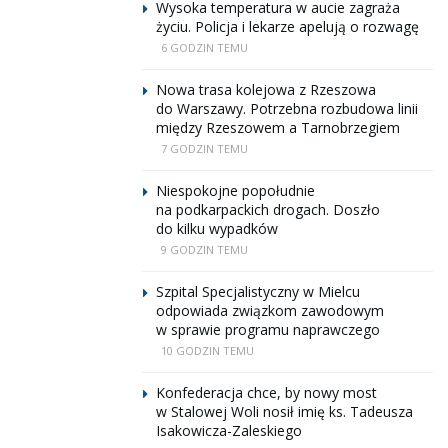
Wysoka temperatura w aucie zagraża
życiu. Policja i lekarze apelują o rozwagę
6 GODZIN TEMU
Nowa trasa kolejowa z Rzeszowa
do Warszawy. Potrzebna rozbudowa linii
między Rzeszowem a Tarnobrzegiem
7 GODZIN TEMU
Niespokojne popołudnie
na podkarpackich drogach. Doszło
do kilku wypadków
9 GODZIN TEMU
Szpital Specjalistyczny w Mielcu
odpowiada związkom zawodowym
w sprawie programu naprawczego
10 GODZIN TEMU
Konfederacja chce, by nowy most
w Stalowej Woli nosił imię ks. Tadeusza
Isakowicza-Zaleskiego