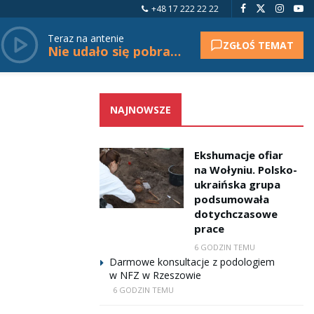
+48 17 222 22 22
Teraz na antenie
ZGŁOŚ TEMAT
Nie udało się pobrać tytułu.
NAJNOWSZE
Ekshumacje ofiar
na Wołyniu. Polsko-
ukraińska grupa
podsumowała
dotychczasowe
prace
6 GODZIN TEMU
Darmowe konsultacje z podologiem
w NFZ w Rzeszowie
6 GODZIN TEMU