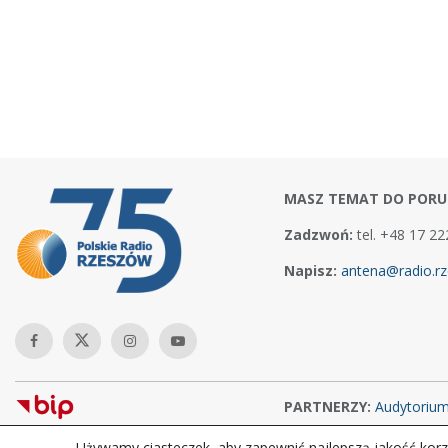
MASZ TEMAT DO PORU
Zadzwoń:
tel. +48 17 22
Napisz:
antena@radio.rz
PARTNERZY:
Audytoriu
Używamy ciasteczek, aby zapewnić najlepszą jakość korzy