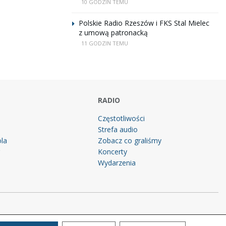
10 GODZIN TEMU
Polskie Radio Rzeszów i FKS Stal Mielec
z umową patronacką
11 GODZIN TEMU
RADIO
Częstotliwości
Strefa audio
la
Zobacz co graliśmy
g
Koncerty
Wydarzenia