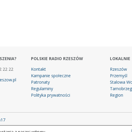
SZENIA?
POLSKIE RADIO RZESZÓW
LOKALNIE
2 22 22
Kontakt
Rzeszów
Kampanie społeczne
Przemyśl
eszow.pl
Patronaty
Stalowa Wo
Regulaminy
Tarnobrze
Polityka prywatności
Region
m17
stania z naszej witryny.