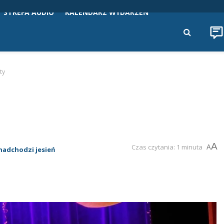
STREFA AUDIO
KALENDARZ WYDARZEŃ
ty
A
Czas czytania: 1 minuta
A
nadchodzi jesień