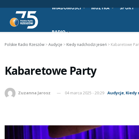
WIADOMOŚCI
MUZYKA
SPORT
RADIO
Polskie Radio Rzeszów
>
Audycje
>
Kiedy nadchodzi jesień
>
Kabaretowe Par
Kabaretowe Party
Zuzanna Jarosz
04 marca 2025 - 20:29
Audycje
,
Kiedy 