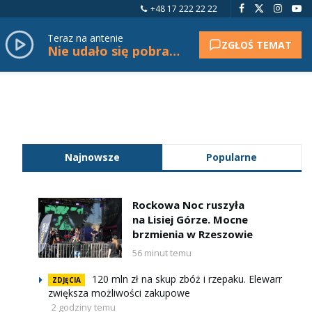
+48 17 222 22 22
Teraz na antenie
ZGŁOŚ TEMAT
Nie udało się pobrać tytułu.
Najnowsze
Popularne
Rockowa Noc ruszyła
na Lisiej Górze. Mocne
brzmienia w Rzeszowie
56 minut temu
120 mln zł na skup zbóż i rzepaku. Elewarr
ZDJĘCIA
zwiększa możliwości zakupowe
2 godziny temu