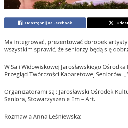
Udostępnij na Facebook
Udost
Ma integrować, prezentować dorobek artystyc
wszystkim sprawić, że seniorzy będą się dobrz
W Sali Widowiskowej Jarosławskiego Ośrodka Ku
Przegląd Twórczości Kabaretowej Seniorów „Se
Organizatorami są : Jarosławski Ośrodek Kultur
Seniora, Stowarzyszenie Em – Art.
Rozmawia Anna Leśniewska: