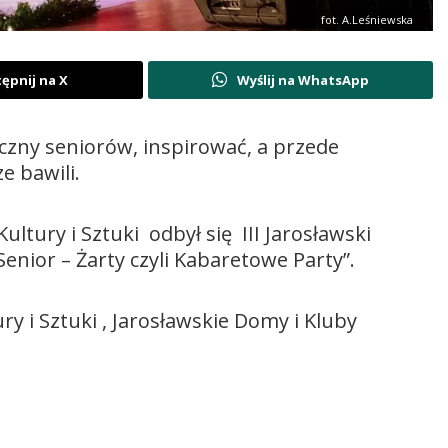
fot. A.Leśniewska
ępnij na X
Wyślij na WhatsApp
zny seniorów, inspirować, a przede
e bawili.
ltury i Sztuki odbył się III Jarosławski
nior – Żarty czyli Kabaretowe Party”.
y i Sztuki , Jarosławskie Domy i Kluby