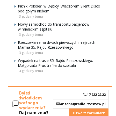
Piknik Pokoleń w Dębicy. Wieczorem Silent Disco
pod gołym niebem
3 godziny temu
Nowy samochód do transportu pacjentów
w mieleckim szpitalu
3 godziny temu
Rzeszowianie na dwóch pierwszych miejscach
Marma 35. Rajdu Rzeszowskiego
3 godziny temu
Wypadek na trasie 35. Rajdu Rzeszowskiego.
Małgorzata Prus trafiła do szpitala
4 godziny temu
Byłeś
17 222 22 22
świadkiem
ważnego
antena@radio.rzeszow.pl
wydarzenia?
Daj nam znać!
Otwórz formularz