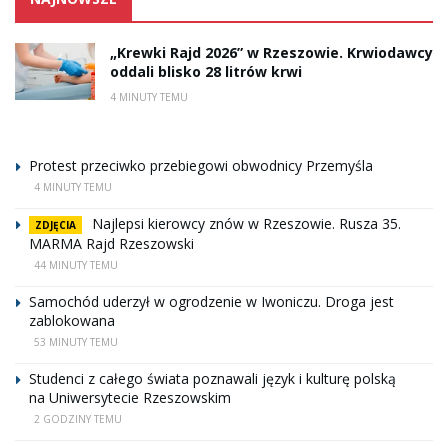
„Krewki Rajd 2026” w Rzeszowie. Krwiodawcy
oddali blisko 28 litrów krwi
4 MINUTY TEMU
Protest przeciwko przebiegowi obwodnicy Przemyśla
4 MINUTY TEMU
Najlepsi kierowcy znów w Rzeszowie. Rusza 35.
ZDJĘCIA
MARMA Rajd Rzeszowski
44 MINUTY TEMU
Samochód uderzył w ogrodzenie w Iwoniczu. Droga jest
zablokowana
53 MINUTY TEMU
Studenci z całego świata poznawali język i kulturę polską
na Uniwersytecie Rzeszowskim
2 GODZINY TEMU