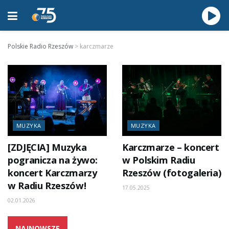
Polskie Radio Rzeszów
>
karczmarze
MUZYKA
MUZYKA
[ZDJĘCIA] Muzyka
Karczmarze – koncert
pogranicza na żywo:
w Polskim Radiu
koncert Karczmarzy
Rzeszów (fotogaleria)
w Radiu Rzeszów!
17.05.2025
02.01.2026
NAJNOWSZE