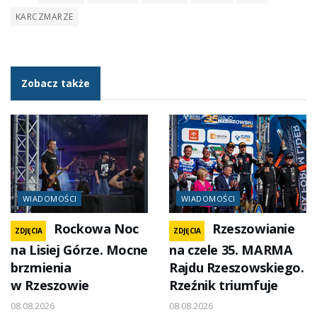
KARCZMARZE
Zobacz także
WIADOMOŚCI
WIADOMOŚCI
Rockowa Noc
Rzeszowianie
ZDJĘCIA
ZDJĘCIA
na Lisiej Górze. Mocne
na czele 35. MARMA
brzmienia
Rajdu Rzeszowskiego.
w Rzeszowie
Rzeźnik triumfuje
08.08.2026
08.08.2026