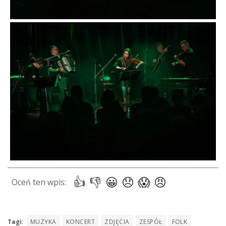
Tagi:
MUZYKA
KONCERT
ZDJĘCIA
ZESPÓŁ
FOLK