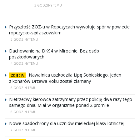
3 GODZINY TEMU
Przyszłość ZOZ-u w Ropczycach wywołuje spór w powiecie
ropczycko-sędziszowskim
3 GODZINY TEMU
Dachowanie na DK94 w Mirocinie. Bez osób
poszkodowanych
4 GODZINY TEMU
Nawałnica uszkodziła Lipę Sobieskiego. Jeden
ZDJĘCIA
z konarów Drzewa Roku został złamany
6 GODZIN TEMU
Nietrzeźwy kierowca zatrzymany przez policję dwa razy tego
samego dnia. Miał w organizmie ponad 2 promile
6 GODZIN TEMU
Nowe spadochrony dla uczniów mieleckiej klasy lotniczej
7 GODZIN TEMU