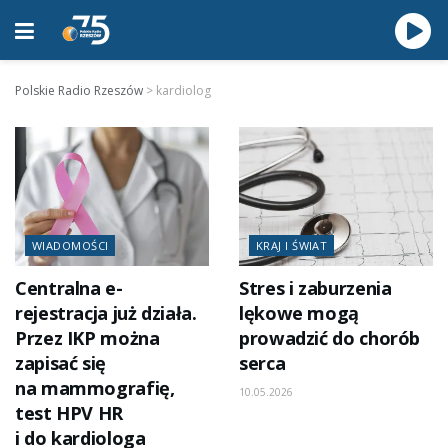
Polskie Radio Rzeszów
>
kardiolog
WIADOMOŚCI
KRAJ I ŚWIAT
Centralna e-
Stres i zaburzenia
rejestracja już działa.
lękowe mogą
Przez IKP można
prowadzić do chorób
zapisać się
serca
na mammografię,
10.05.2026
test HPV HR
i do kardiologa