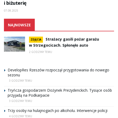
i biżuterię
07.08.2025
NAJNOWSZE
Strażacy gasili pożar garażu
ZDJĘCIA
w Strzegocicach. Spłonęło auto
2 GODZINY TEMU
DevelopRes Rzeszów rozpoczął przygotowania do nowego
sezonu
3 GODZINY TEMU
Tryńcza gospodarzem Dożynek Prezydenckich. Tysiące osób
przyjadą na Podkarpacie
3 GODZINY TEMU
Trzy osoby na hulajnogach po alkoholu. Interwencje policji
4 GODZINY TEMU