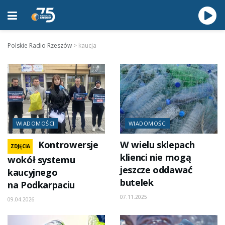
Polskie Radio Rzeszów
>
kaucja
WIADOMOŚCI
WIADOMOŚCI
Kontrowersje
W wielu sklepach
ZDJĘCIA
klienci nie mogą
wokół systemu
jeszcze oddawać
kaucyjnego
butelek
na Podkarpaciu
07.11.2025
09.04.2026