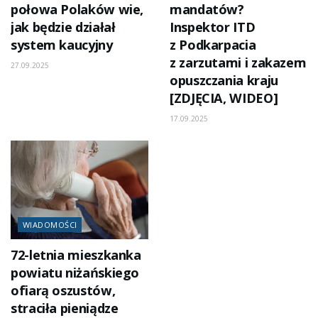
połowa Polaków wie,
mandatów?
jak będzie działał
Inspektor ITD
system kaucyjny
z Podkarpacia
z zarzutami i zakazem
27.09.2025
opuszczania kraju
[ZDJĘCIA, WIDEO]
17.09.2025
WIADOMOŚCI
72-letnia mieszkanka
powiatu niżańskiego
ofiarą oszustów,
straciła pieniądze