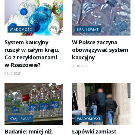
WIADOMOŚCI
KRAJ I ŚWIAT
System kaucyjny
W Polsce zaczyna
ruszył w całym kraju.
obowiązywać system
Co z recyklomatami
kaucyjny
w Rzeszowie?
01.10.2025
01.10.2025
KRAJ I ŚWIAT
WIADOMOŚCI
Badanie: mniej niż
Łapówki zamiast