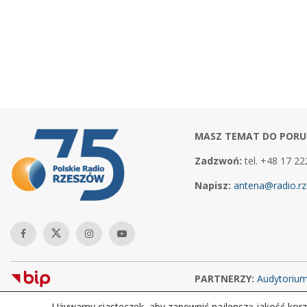
MASZ TEMAT DO PORU
Zadzwoń:
tel. +48 17 22
Napisz:
antena@radio.rz
PARTNERZY:
Audytoriu
Używamy ciasteczek, aby zapewnić najlepszą jakość korzy