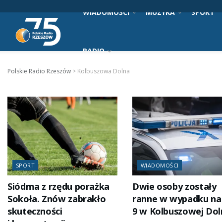
WIADOMOŚCI
MUZYKA
SPORT
RADIO
Polskie Radio Rzeszów
>
Kolbuszowa Dolna
SPORT
WIADOMOŚCI
Siódma z rzędu porażka
Dwie osoby zostały
Sokoła. Znów zabrakło
ranne w wypadku na
skuteczności
9 w Kolbuszowej Dol