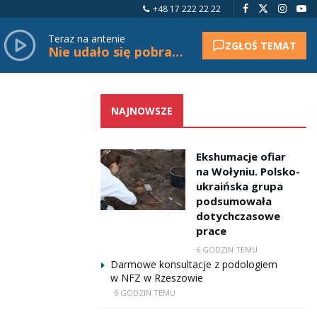
+48 17 222 22 22
Teraz na antenie
ZGŁOŚ TEMAT
Nie udało się pobrać tytułu.
NAJNOWSZE
Ekshumacje ofiar
na Wołyniu. Polsko-
ukraińska grupa
podsumowała
dotychczasowe
prace
6 GODZIN TEMU
Darmowe konsultacje z podologiem
w NFZ w Rzeszowie
6 GODZIN TEMU