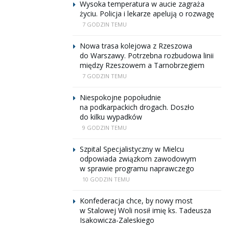
Wysoka temperatura w aucie zagraża
życiu. Policja i lekarze apelują o rozwagę
7 GODZIN TEMU
Nowa trasa kolejowa z Rzeszowa
do Warszawy. Potrzebna rozbudowa linii
między Rzeszowem a Tarnobrzegiem
7 GODZIN TEMU
Niespokojne popołudnie
na podkarpackich drogach. Doszło
do kilku wypadków
9 GODZIN TEMU
Szpital Specjalistyczny w Mielcu
odpowiada związkom zawodowym
w sprawie programu naprawczego
10 GODZIN TEMU
Konfederacja chce, by nowy most
w Stalowej Woli nosił imię ks. Tadeusza
Isakowicza-Zaleskiego