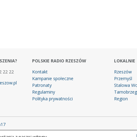
SZENIA?
POLSKIE RADIO RZESZÓW
LOKALNIE
2 22 22
Kontakt
Rzeszów
Kampanie społeczne
Przemyśl
eszow.pl
Patronaty
Stalowa Wo
Regulaminy
Tarnobrze
Polityka prywatności
Region
m17
stania z naszej witryny.