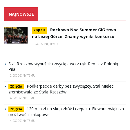
NAJNOWSZE
Rockowa Noc Summer GIG trwa
ZDJĘCIA
na Lisiej Górze. Znamy wyniki konkursu
1 GODZINĘ TEMU
Stal Rzeszów wypuściła zwycięstwo z rąk. Remis z Polonią
Piła
2 GODZINY TEMU
Podkarpackie derby bez zwycięzcy. Stal Mielec
ZDJĘCIA
zremisowała ze Stalą Rzeszów
4 GODZINY TEMU
120 mln zł na skup zbóż i rzepaku. Elewarr zwiększa
ZDJĘCIA
możliwości zakupowe
4 GODZINY TEMU