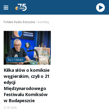
Polskie Radio Rzeszów
>
komiksy
TU I TERAZ
Kilka słów o komiksie
węgierskim, czyli o 21
edycji
Międzynarodowego
Festiwalu Komiksów
w Budapeszcie
27.05.2026