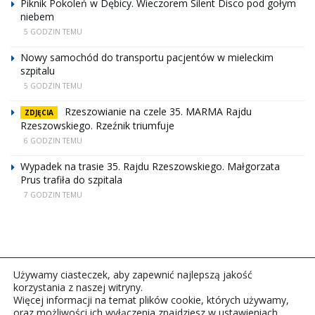
Piknik Pokoleń w Dębicy. Wieczorem Silent Disco pod gołym
niebem
5 GODZIN TEMU
Nowy samochód do transportu pacjentów w mieleckim
szpitalu
5 GODZIN TEMU
Rzeszowianie na czele 35. MARMA Rajdu
ZDJĘCIA
Rzeszowskiego. Rzeźnik triumfuje
6 GODZIN TEMU
Wypadek na trasie 35. Rajdu Rzeszowskiego. Małgorzata
Prus trafiła do szpitala
7 GODZIN TEMU
Używamy ciasteczek, aby zapewnić najlepszą jakość
korzystania z naszej witryny.
Więcej informacji na temat plików cookie, których używamy,
oraz możliwości ich wyłączenia znajdziesz w ustawieniach.