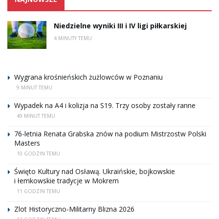
Niedzielne wyniki III i IV ligi piłkarskiej
4 MINUTY TEMU
Wygrana krośnieńskich żużlowców w Poznaniu
9 MINUT TEMU
Wypadek na A4 i kolizja na S19. Trzy osoby zostały ranne
49 MINUT TEMU
76-letnia Renata Grabska znów na podium Mistrzostw Polski
Masters
10 GODZIN TEMU
Święto Kultury nad Osławą. Ukraińskie, bojkowskie
i łemkowskie tradycje w Mokrem
11 GODZIN TEMU
Zlot Historyczno-Militarny Blizna 2026