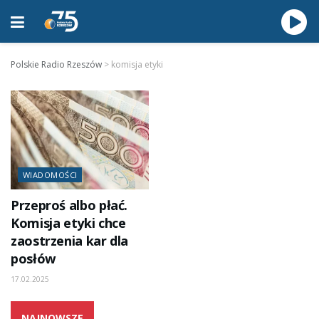
Polskie Radio Rzeszów
>
komisja etyki
WIADOMOŚCI
Przeproś albo płać.
Komisja etyki chce
zaostrzenia kar dla
posłów
17.02.2025
NAJNOWSZE