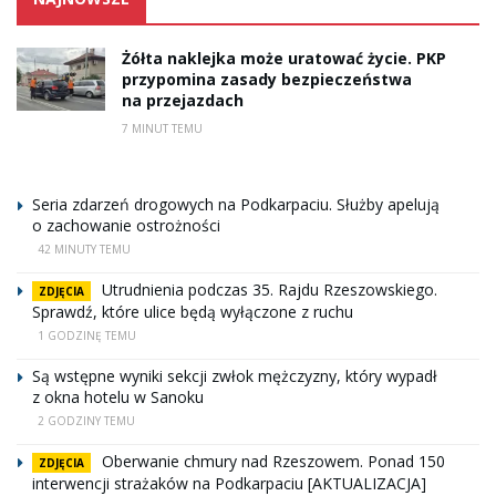
Żółta naklejka może uratować życie. PKP
przypomina zasady bezpieczeństwa
na przejazdach
7 MINUT TEMU
Seria zdarzeń drogowych na Podkarpaciu. Służby apelują
o zachowanie ostrożności
42 MINUTY TEMU
Utrudnienia podczas 35. Rajdu Rzeszowskiego.
ZDJĘCIA
Sprawdź, które ulice będą wyłączone z ruchu
1 GODZINĘ TEMU
Są wstępne wyniki sekcji zwłok mężczyzny, który wypadł
z okna hotelu w Sanoku
2 GODZINY TEMU
Oberwanie chmury nad Rzeszowem. Ponad 150
ZDJĘCIA
interwencji strażaków na Podkarpaciu [AKTUALIZACJA]