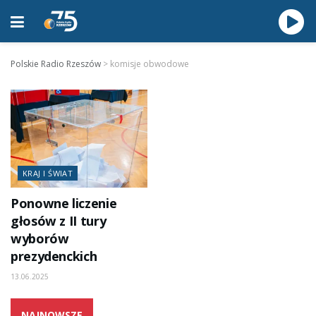
Polskie Radio Rzeszów
>
komisje obwodowe
KRAJ I ŚWIAT
Ponowne liczenie
głosów z II tury
wyborów
prezydenckich
13.06.2025
NAJNOWSZE