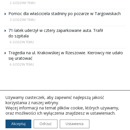
2 GODZINY TEMU
Pomoc dla właściciela stadniny po pożarze w Targowiskach
3 GODZINY TEMU
71-latek uderzył w cztery zaparkowane auta. Trafił
do szpitala
6 GODZIN TEMU
Tragedia na ul. Krakowskiej w Rzeszowie. Kierowcy nie udało
się uratować
6 GODZIN TEMU
Używamy ciasteczek, aby zapewnić najlepszą jakość
korzystania z naszej witryny.
Więcej informacji na temat plików cookie, których używamy,
oraz możliwości ich wyłączenia znajdziesz w ustawieniach.
Copyright © 2026Polskie Radio Rzeszów S.A. w likwidacj.
Wszelkie prawa zastrzeżone.
Akceptuj
Odrzuć
Ustawienia