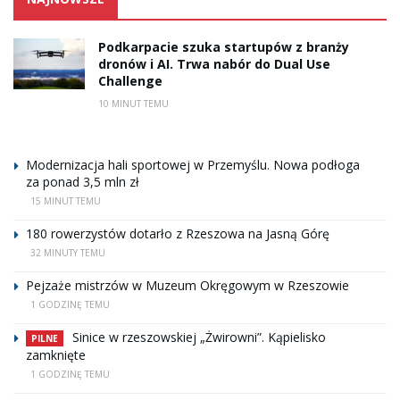
Podkarpacie szuka startupów z branży
dronów i AI. Trwa nabór do Dual Use
Challenge
10 MINUT TEMU
Modernizacja hali sportowej w Przemyślu. Nowa podłoga
za ponad 3,5 mln zł
15 MINUT TEMU
180 rowerzystów dotarło z Rzeszowa na Jasną Górę
32 MINUTY TEMU
Pejzaże mistrzów w Muzeum Okręgowym w Rzeszowie
1 GODZINĘ TEMU
Sinice w rzeszowskiej „Żwirowni”. Kąpielisko
PILNE
zamknięte
1 GODZINĘ TEMU