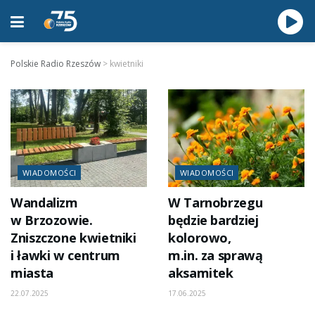
Polskie Radio Rzeszów
>
kwietniki
WIADOMOŚCI
WIADOMOŚCI
Wandalizm
W Tarnobrzegu
w Brzozowie.
będzie bardziej
Zniszczone kwietniki
kolorowo,
i ławki w centrum
m.in. za sprawą
miasta
aksamitek
22.07.2025
17.06.2025