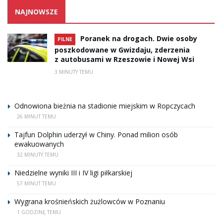
NAJNOWSZE
Poranek na drogach. Dwie osoby
PILNE
poszkodowane w Gwizdaju, zderzenia
z autobusami w Rzeszowie i Nowej Wsi
3 MINUTY TEMU
Odnowiona bieżnia na stadionie miejskim w Ropczycach
26 MINUT TEMU
Tajfun Dolphin uderzył w Chiny. Ponad milion osób
ewakuowanych
32 MINUTY TEMU
Niedzielne wyniki III i IV ligi piłkarskiej
57 MINUT TEMU
Wygrana krośnieńskich żużlowców w Poznaniu
1 GODZINĘ TEMU