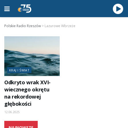
Polskie Radio Rzeszów
>
Lazurowe Wbrzeże
KRAJ I ŚWIAT
Odkryto wrak XVI-
wiecznego okrętu
na rekordowej
głębokości
12.06.2025
NAJNOWSZE