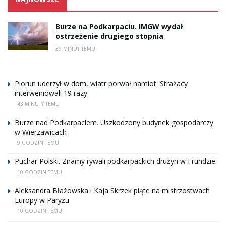
Burze na Podkarpaciu. IMGW wydał
ostrzeżenie drugiego stopnia
39 MINUT TEMU
Piorun uderzył w dom, wiatr porwał namiot. Strażacy
interweniowali 19 razy
43 MINUTY TEMU
Burze nad Podkarpaciem. Uszkodzony budynek gospodarczy
w Wierzawicach
9 GODZIN TEMU
Puchar Polski. Znamy rywali podkarpackich drużyn w I rundzie
10 GODZIN TEMU
Aleksandra Błażowska i Kaja Skrzek piąte na mistrzostwach
Europy w Paryżu
10 GODZIN TEMU