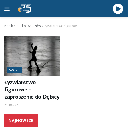
Polskie Radio Rzeszów
>
łyżwiarstwo figurowe
SPORT
Łyżwiarstwo
figurowe –
zaproszenie do Dębicy
21.10.2023
NAJNOWSZE