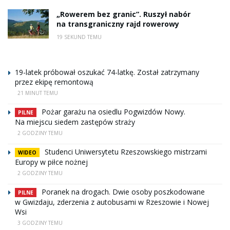
„Rowerem bez granic”. Ruszył nabór
na transgraniczny rajd rowerowy
19 SEKUND TEMU
19-latek próbował oszukać 74-latkę. Został zatrzymany
przez ekipę remontową
21 MINUT TEMU
Pożar garażu na osiedlu Pogwizdów Nowy.
PILNE
Na miejscu siedem zastępów straży
2 GODZINY TEMU
Studenci Uniwersytetu Rzeszowskiego mistrzami
WIDEO
Europy w piłce nożnej
2 GODZINY TEMU
Poranek na drogach. Dwie osoby poszkodowane
PILNE
w Gwizdaju, zderzenia z autobusami w Rzeszowie i Nowej
Wsi
3 GODZINY TEMU