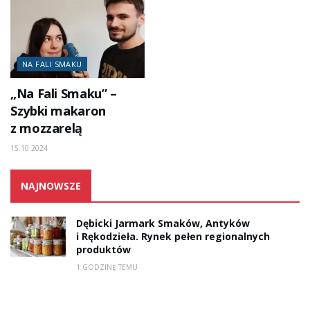
NA FALI SMAKU
„Na Fali Smaku” –
Szybki makaron
z mozzarelą
15.10.2024
NAJNOWSZE
Dębicki Jarmark Smaków, Antyków
i Rękodzieła. Rynek pełen regionalnych
produktów
1 GODZINĘ TEMU