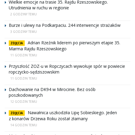
Wielkie emocje na trasie 35. Rajdu Rzeszowskiego.
Utrudnienia w ruchu w regionie
2 GODZINY TEMU
Burze i ulewy na Podkarpaciu. 244 interwencje strażaków
3 GODZINY TEMU
Adrian Rzeźnik liderem po pierwszym etapie 35.
ZDJĘCIA
Marma Rajdu Rzeszowskiego
11 GODZIN TEMU
Przyszłość ZOZ-u w Ropczycach wywołuje spór w powiecie
ropczycko-sędziszowskim
11 GODZIN TEMU
Dachowanie na DK94 w Mirocinie. Bez osób
poszkodowanych
12 GODZIN TEMU
Nawałnica uszkodziła Lipę Sobieskiego. Jeden
ZDJĘCIA
z konarów Drzewa Roku został złamany
14 GODZIN TEMU