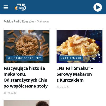
Polskie Radio Rzeszów
>
Makaron
KULINARNE POGADUCHY
NA FALI SMAKU
Fascynująca historia
„Na Fali Smaku” –
makaronu.
Serowy Makaron
Od starożytnych Chin
z Kurczakiem
po współczesne stoły
28.05.2025
25.10.2025