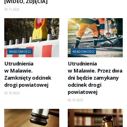
[WIDEO, ZDJĘCIA]
29.11.2025
WIADOMOŚCI
WIADOMOŚCI
Utrudnienia
Utrudnienia
w Malawie.
w Malawie. Przez dwa
Zamknięty odcinek
dni będzie zamykany
drogi powiatowej
odcinek drogi
powiatowej
20.10.2025
06.10.2025