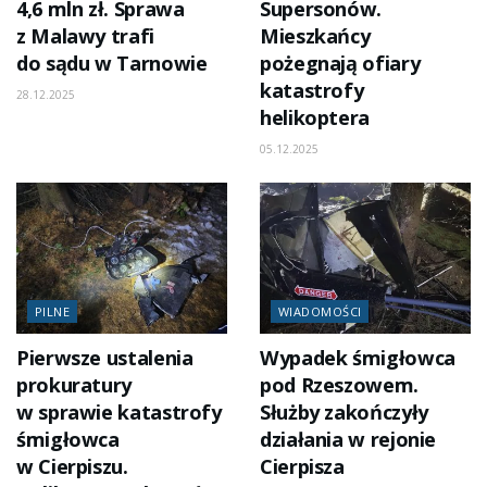
4,6 mln zł. Sprawa
Supersonów.
z Malawy trafi
Mieszkańcy
do sądu w Tarnowie
pożegnają ofiary
katastrofy
28.12.2025
helikoptera
05.12.2025
PILNE
WIADOMOŚCI
Pierwsze ustalenia
Wypadek śmigłowca
prokuratury
pod Rzeszowem.
w sprawie katastrofy
Służby zakończyły
śmigłowca
działania w rejonie
w Cierpiszu.
Cierpisza