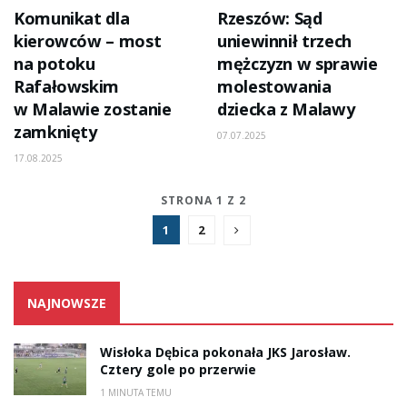
Komunikat dla
Rzeszów: Sąd
kierowców – most
uniewinnił trzech
na potoku
mężczyzn w sprawie
Rafałowskim
molestowania
w Malawie zostanie
dziecka z Malawy
zamknięty
07.07.2025
17.08.2025
STRONA 1 Z 2
1
2
NAJNOWSZE
Wisłoka Dębica pokonała JKS Jarosław.
Cztery gole po przerwie
1 MINUTA TEMU