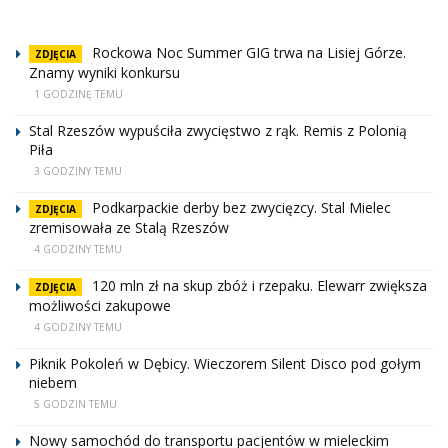
Rockowa Noc Summer GIG trwa na Lisiej Górze.
ZDJĘCIA
Znamy wyniki konkursu
1 GODZINĘ TEMU
Stal Rzeszów wypuściła zwycięstwo z rąk. Remis z Polonią
Piła
3 GODZINY TEMU
Podkarpackie derby bez zwycięzcy. Stal Mielec
ZDJĘCIA
zremisowała ze Stalą Rzeszów
4 GODZINY TEMU
120 mln zł na skup zbóż i rzepaku. Elewarr zwiększa
ZDJĘCIA
możliwości zakupowe
4 GODZINY TEMU
Piknik Pokoleń w Dębicy. Wieczorem Silent Disco pod gołym
niebem
5 GODZIN TEMU
Nowy samochód do transportu pacjentów w mieleckim