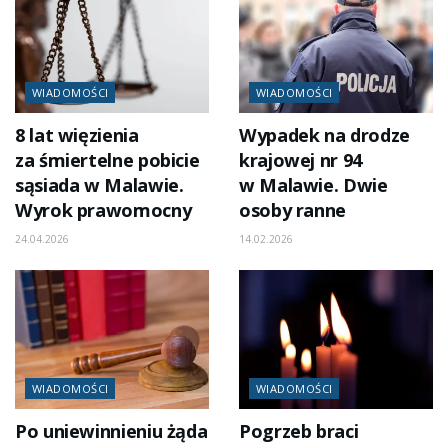
WIADOMOŚCI
WIADOMOŚCI
8 lat więzienia
Wypadek na drodze
za śmiertelne pobicie
krajowej nr 94
sąsiada w Malawie.
w Malawie. Dwie
Wyrok prawomocny
osoby ranne
24.04.2026
14.02.2026
WIADOMOŚCI
WIADOMOŚCI
Po uniewinnieniu żąda
Pogrzeb braci