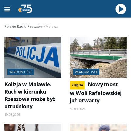
Polskie Radio Rzeszów
>
Malawa
WIADOMOŚCI
WIADOMOŚCI
Kolizja w Malawie.
Nowy most
ZDJĘCIA
Ruch w kierunku
w Woli Rafałowskiej
Rzeszowa może być
już otwarty
utrudniony
30.04.2026
19.06.2026