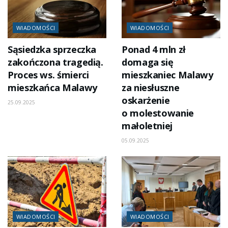
WIADOMOŚCI
WIADOMOŚCI
Sąsiedzka sprzeczka
Ponad 4 mln zł
zakończona tragedią.
domaga się
Proces ws. śmierci
mieszkaniec Malawy
mieszkańca Malawy
za niesłuszne
oskarżenie
25.09.2025
o molestowanie
małoletniej
05.09.2025
WIADOMOŚCI
WIADOMOŚCI