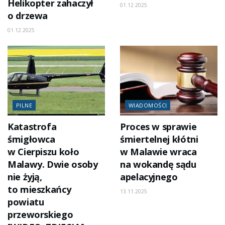
Helikopter zahaczył
01.12.2025
o drzewa
01.12.2025
PILNE
WIADOMOŚCI
Katastrofa
Proces w sprawie
śmigłowca
śmiertelnej kłótni
w Cierpiszu koło
w Malawie wraca
Malawy. Dwie osoby
na wokandę sądu
nie żyją,
apelacyjnego
to mieszkańcy
13.11.2025
powiatu
przeworskiego