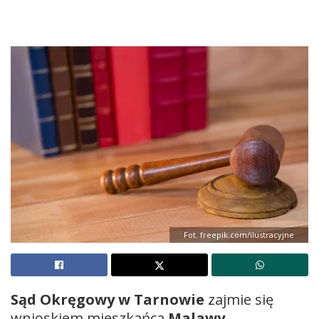
Fot. freepik.com/ilustracyjne
Sąd Okręgowy w Tarnowie
zajmie się
wnioskiem mieszkańca
Malawy