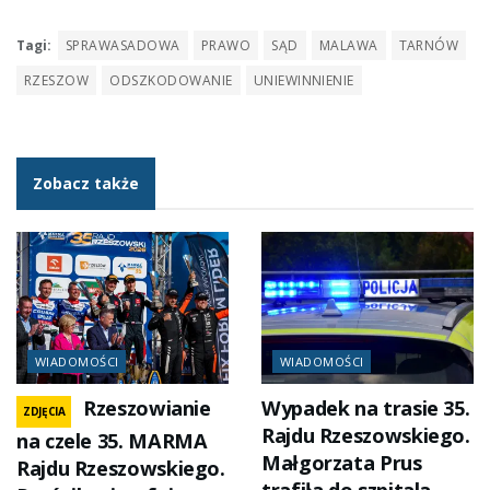
Tagi:
SPRAWASADOWA
PRAWO
SĄD
MALAWA
TARNÓW
RZESZOW
ODSZKODOWANIE
UNIEWINNIENIE
Zobacz także
WIADOMOŚCI
WIADOMOŚCI
Rzeszowianie
Wypadek na trasie 35.
ZDJĘCIA
Rajdu Rzeszowskiego.
na czele 35. MARMA
Małgorzata Prus
Rajdu Rzeszowskiego.
trafiła do szpitala