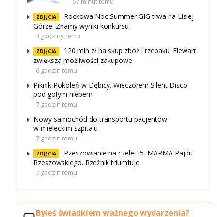
57 minut temu
Rockowa Noc Summer GIG trwa na Lisiej
ZDJĘCIA
Górze. Znamy wyniki konkursu
3 godziny temu
120 mln zł na skup zbóż i rzepaku. Elewarr
ZDJĘCIA
zwiększa możliwości zakupowe
6 godzin temu
Piknik Pokoleń w Dębicy. Wieczorem Silent Disco
pod gołym niebem
7 godzin temu
Nowy samochód do transportu pacjentów
w mieleckim szpitalu
7 godzin temu
Rzeszowianie na czele 35. MARMA Rajdu
ZDJĘCIA
Rzeszowskiego. Rzeźnik triumfuje
7 godzin temu
Byłeś świadkiem ważnego wydarzenia?