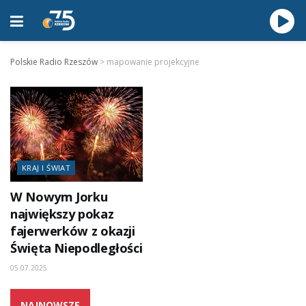
Polskie Radio Rzeszów
>
mapowanie projekcyjne
KRAJ I ŚWIAT
W Nowym Jorku
największy pokaz
fajerwerków z okazji
Święta Niepodległości
05.07.2025
NAJNOWSZE