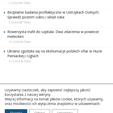
2 GODZINY TEMU
Bezpłatne badania profilaktyczne w Ustrzykach Dolnych.
Sprawdź poziom cukru i skład ciała
3 GODZINY TEMU
Rowerzysta trafił do szpitala. Dwa zdarzenia w powiecie
mieleckim
13 GODZIN TEMU
Ukraina zgodziła się na ekshumacje polskich ofiar w Hucie
Pieniackiej i Ugłach
13 GODZIN TEMU
Używamy ciasteczek, aby zapewnić najlepszą jakość
korzystania z naszej witryny.
Więcej informacji na temat plików cookie, których używamy,
oraz możliwości ich wyłączenia znajdziesz w ustawieniach.
Copyright © 2026Polskie Radio Rzeszów S.A. w likwidacj.
Wszelkie prawa zastrzeżone.
Akceptuj
Odrzuć
Ustawienia