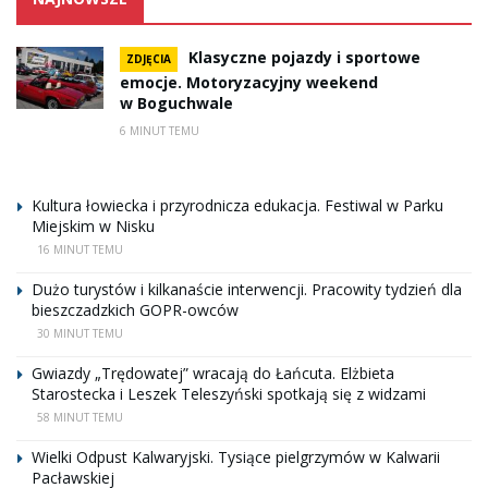
Klasyczne pojazdy i sportowe
ZDJĘCIA
emocje. Motoryzacyjny weekend
w Boguchwale
6 MINUT TEMU
Kultura łowiecka i przyrodnicza edukacja. Festiwal w Parku
Miejskim w Nisku
16 MINUT TEMU
Dużo turystów i kilkanaście interwencji. Pracowity tydzień dla
bieszczadzkich GOPR-owców
30 MINUT TEMU
Gwiazdy „Trędowatej” wracają do Łańcuta. Elżbieta
Starostecka i Leszek Teleszyński spotkają się z widzami
58 MINUT TEMU
Wielki Odpust Kalwaryjski. Tysiące pielgrzymów w Kalwarii
Pacławskiej