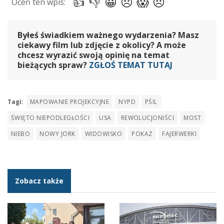
Byłeś świadkiem ważnego wydarzenia? Masz
ciekawy film lub zdjęcie z okolicy? A może
chcesz wyrazić swoją opinię na temat
bieżących spraw?
ZGŁOŚ TEMAT TUTAJ
Tagi:
MAPOWANIE PROJEKCYJNE
NYPD
PŚIL
ŚWIĘTO NIEPODLEGŁOŚCI
USA
REWOLUCJONIŚCI
MOST
NIEBO
NOWY JORK
WIDOWISKO
POKAZ
FAJERWERKI
Zobacz także