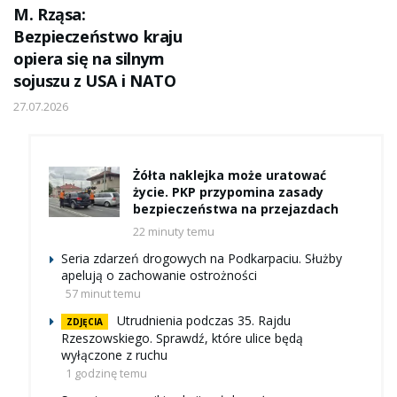
M. Rząsa:
Bezpieczeństwo kraju
opiera się na silnym
sojuszu z USA i NATO
27.07.2026
Żółta naklejka może uratować
życie. PKP przypomina zasady
bezpieczeństwa na przejazdach
22 minuty temu
Seria zdarzeń drogowych na Podkarpaciu. Służby
apelują o zachowanie ostrożności
57 minut temu
Utrudnienia podczas 35. Rajdu
ZDJĘCIA
Rzeszowskiego. Sprawdź, które ulice będą
wyłączone z ruchu
1 godzinę temu