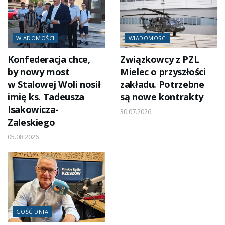
WIADOMOŚCI
WIADOMOŚCI
Konfederacja chce,
Związkowcy z PZL
by nowy most
Mielec o przyszłości
w Stalowej Woli nosił
zakładu. Potrzebne
imię ks. Tadeusza
są nowe kontrakty
Isakowicza-
30.07.2026
Zaleskiego
05.08.2026
GOŚĆ DNIA