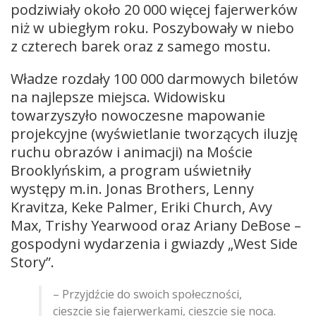
podziwiały około 20 000 więcej fajerwerków
niż w ubiegłym roku. Poszybowały w niebo
z czterech barek oraz z samego mostu.
Władze rozdały 100 000 darmowych biletów
na najlepsze miejsca. Widowisku
towarzyszyło nowoczesne mapowanie
projekcyjne (wyświetlanie tworzących iluzję
ruchu obrazów i animacji) na Moście
Brooklyńskim, a program uświetniły
występy m.in. Jonas Brothers, Lenny
Kravitza, Keke Palmer, Eriki Church, Avy
Max, Trishy Yearwood oraz Ariany DeBose –
gospodyni wydarzenia i gwiazdy „West Side
Story”.
– Przyjdźcie do swoich społeczności,
cieszcie się fajerwerkami, cieszcie się nocą.