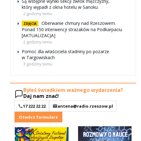
Są wstępne wyniki sekcji zwłok mężczyzny,
który wypadł z okna hotelu w Sanoku
2 godziny temu
Oberwanie chmury nad Rzeszowem.
ZDJĘCIA
Ponad 150 interwencji strażaków na Podkarpaciu
[AKTUALIZACJA]
2 godziny temu
Pomoc dla właściciela stadniny po pożarze
w Targowiskach
3 godziny temu
Byłeś świadkiem ważnego wydarzenia?
Daj nam znać!
17 222 22 22
antena@radio.rzeszow.pl
Otwórz formularz