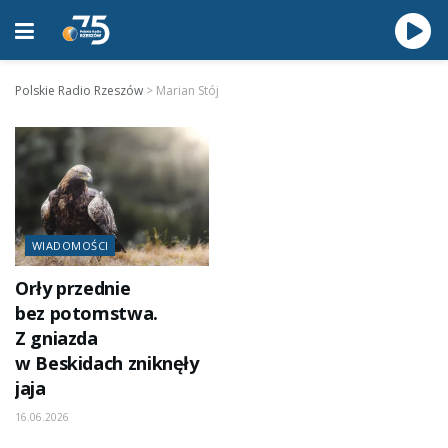
Polskie Radio Rzeszów
>
Marian Stój
WIADOMOŚCI
Orły przednie
bez potomstwa.
Z gniazda
w Beskidach zniknęły
jaja
16.06.2026