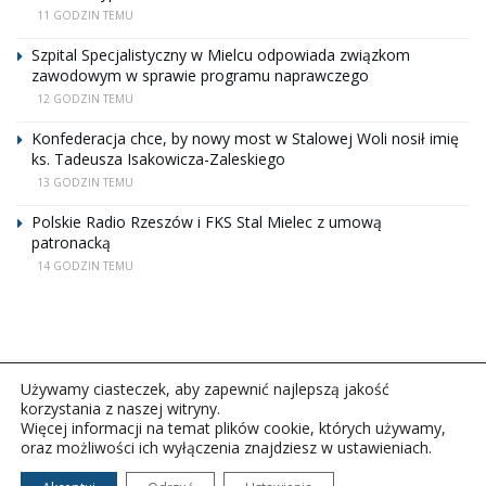
11 GODZIN TEMU
Szpital Specjalistyczny w Mielcu odpowiada związkom
zawodowym w sprawie programu naprawczego
12 GODZIN TEMU
Konfederacja chce, by nowy most w Stalowej Woli nosił imię
ks. Tadeusza Isakowicza-Zaleskiego
13 GODZIN TEMU
Polskie Radio Rzeszów i FKS Stal Mielec z umową
patronacką
14 GODZIN TEMU
Używamy ciasteczek, aby zapewnić najlepszą jakość
korzystania z naszej witryny.
Więcej informacji na temat plików cookie, których używamy,
oraz możliwości ich wyłączenia znajdziesz w ustawieniach.
Copyright © 2026Polskie Radio Rzeszów S.A. w likwidacj.
Wszelkie prawa zastrzeżone.