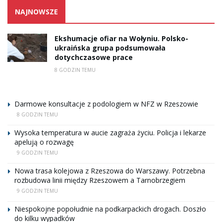
NAJNOWSZE
Ekshumacje ofiar na Wołyniu. Polsko-
ukraińska grupa podsumowała
dotychczasowe prace
8 GODZIN TEMU
Darmowe konsultacje z podologiem w NFZ w Rzeszowie
8 GODZIN TEMU
Wysoka temperatura w aucie zagraża życiu. Policja i lekarze
apelują o rozwagę
9 GODZIN TEMU
Nowa trasa kolejowa z Rzeszowa do Warszawy. Potrzebna
rozbudowa linii między Rzeszowem a Tarnobrzegiem
9 GODZIN TEMU
Niespokojne popołudnie na podkarpackich drogach. Doszło
do kilku wypadków