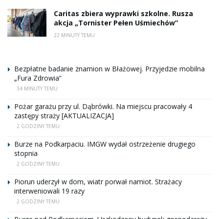
Caritas zbiera wyprawki szkolne. Rusza
akcja „Tornister Pełen Uśmiechów”
22 MINUTY TEMU
Bezpłatne badanie znamion w Błażowej. Przyjedzie mobilna
„Fura Zdrowia”
34 MINUTY TEMU
Pożar garażu przy ul. Dąbrówki. Na miejscu pracowały 4
zastępy straży [AKTUALIZACJA]
2 GODZINY TEMU
Burze na Podkarpaciu. IMGW wydał ostrzeżenie drugiego
stopnia
2 GODZINY TEMU
Piorun uderzył w dom, wiatr porwał namiot. Strażacy
interweniowali 19 razy
2 GODZINY TEMU