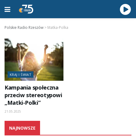
Polskie Radio Rzeszów
>
Matka-Polka
KRAJ I ŚWIAT
Kampania społeczna
przeciw stereotypowi
„Matki-Polki”
21.05.2025
NAJNOWSZE