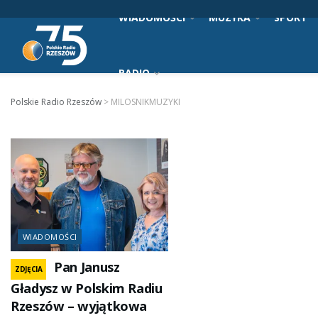
WIADOMOŚCI
MUZYKA
SPORT
RADIO
Polskie Radio Rzeszów
>
MILOSNIKMUZYKI
WIADOMOŚCI
Pan Janusz
ZDJĘCIA
Gładysz w Polskim Radiu
Rzeszów – wyjątkowa