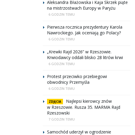
Aleksandra Błażowska i Kaja Skrzek piąte
na mistrzostwach Europy w Paryżu
6 GODZIN TEMU
Pierwsza rocznica prezydentury Karola
Nawrockiego. Jak oceniają go Polacy?
6 GODZIN TEMU
„Krewki Rajd 2026” w Rzeszowie.
Krwiodawcy oddali blisko 28 litrów krwi
6 GODZIN TEMU
Protest przeciwko przebiegowi
obwodnicy Przemyśla
6 GODZIN TEMU
Najlepsi kierowcy znów
ZDJĘCIA
w Rzeszowie. Rusza 35. MARMA Rajd
Rzeszowski
7 GODZIN TEMU
Samochód uderzył w ogrodzenie