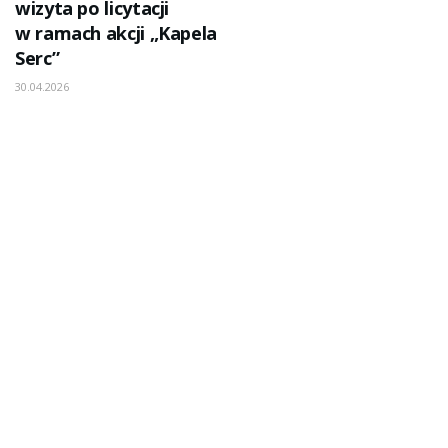
wizyta po licytacji
w ramach akcji „Kapela
Serc”
30.04.2026