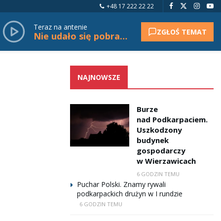
+48 17 222 22 22
Teraz na antenie
ZGŁOŚ TEMAT
Nie udało się pobrać tytułu.
NAJNOWSZE
Burze
nad Podkarpaciem.
Uszkodzony
budynek
gospodarczy
w Wierzawicach
6 GODZIN TEMU
Puchar Polski. Znamy rywali
podkarpackich drużyn w I rundzie
6 GODZIN TEMU