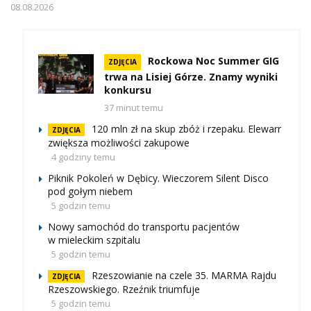
08.08.2026
Rockowa Noc Summer GIG
ZDJĘCIA
trwa na Lisiej Górze. Znamy wyniki
konkursu
37 minut temu
120 mln zł na skup zbóż i rzepaku. Elewarr
ZDJĘCIA
zwiększa możliwości zakupowe
4 godziny temu
Piknik Pokoleń w Dębicy. Wieczorem Silent Disco
pod gołym niebem
5 godzin temu
Nowy samochód do transportu pacjentów
w mieleckim szpitalu
5 godzin temu
Rzeszowianie na czele 35. MARMA Rajdu
ZDJĘCIA
Rzeszowskiego. Rzeźnik triumfuje
5 godzin temu