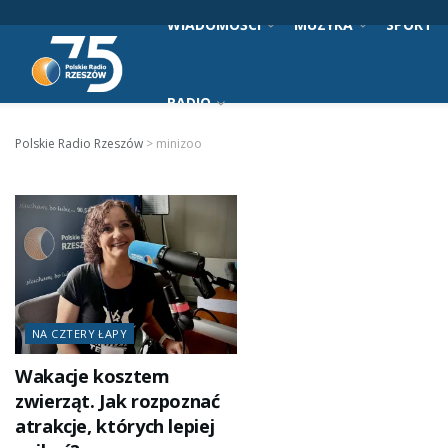
WIADOMOŚCI
MUZYKA
SPORT
RADIO
Polskie Radio Rzeszów
>
minizoo
NA CZTERY ŁAPY
Wakacje kosztem
zwierząt. Jak rozpoznać
atrakcje, których lepiej