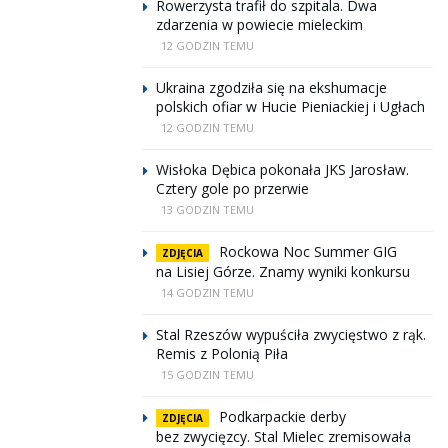
Rowerzysta trafił do szpitala. Dwa
zdarzenia w powiecie mieleckim
12 GODZIN TEMU
Ukraina zgodziła się na ekshumacje
polskich ofiar w Hucie Pieniackiej i Ugłach
12 GODZIN TEMU
Wisłoka Dębica pokonała JKS Jarosław.
Cztery gole po przerwie
13 GODZIN TEMU
Rockowa Noc Summer GIG
ZDJĘCIA
na Lisiej Górze. Znamy wyniki konkursu
14 GODZIN TEMU
Stal Rzeszów wypuściła zwycięstwo z rąk.
Remis z Polonią Piła
15 GODZIN TEMU
Podkarpackie derby
ZDJĘCIA
bez zwycięzcy. Stal Mielec zremisowała