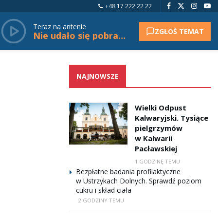
+48 17 222 22 22
Teraz na antenie
ZGŁOŚ TEMAT
Nie udało się pobrać tytułu.
NAJNOWSZE
Wielki Odpust
Kalwaryjski. Tysiące
pielgrzymów
w Kalwarii
Pacławskiej
1 GODZINĘ TEMU
Bezpłatne badania profilaktyczne
w Ustrzykach Dolnych. Sprawdź poziom
cukru i skład ciała
2 GODZINY TEMU