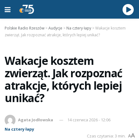
Polskie Radio Rzeszów
>
Audycje
>
Na cztery łapy
>
Wakacje kosztem
zwierząt. Jak rozpoznać atrakcje, których lepiej unikać?
Wakacje kosztem
zwierząt. Jak rozpoznać
atrakcje, których lepiej
unikać?
Agata Jodłowska
14 czerwca 2026 - 12:06
Na cztery łapy
A
Czas czytania: 3 min.
A