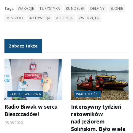
Tagi:
WAKACJE
TURYSTYKA
KUNDELEK
DELFINY
SLONIE
MINIZOO
INTERWECJA
ADOPCJA
ZWIERZĘTA
Zobacz także
RADIO BIWAK 2026
WIADOMOŚCI
Radio Biwak w sercu
Intensywny tydzień
Bieszczadów!
ratowników
nad Jeziorem
08.08.2026
Solińskim. Było wiele