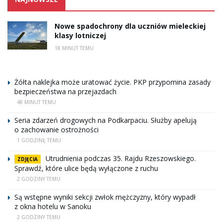
Nowe spadochrony dla uczniów mieleckiej
klasy lotniczej
18 MINUT TEMU
Żółta naklejka może uratować życie. PKP przypomina zasady
bezpieczeństwa na przejazdach
48 MINUT TEMU
Seria zdarzeń drogowych na Podkarpaciu. Służby apelują
o zachowanie ostrożności
1 GODZINĘ TEMU
Utrudnienia podczas 35. Rajdu Rzeszowskiego.
ZDJĘCIA
Sprawdź, które ulice będą wyłączone z ruchu
2 GODZINY TEMU
Są wstępne wyniki sekcji zwłok mężczyzny, który wypadł
z okna hotelu w Sanoku
2 GODZINY TEMU