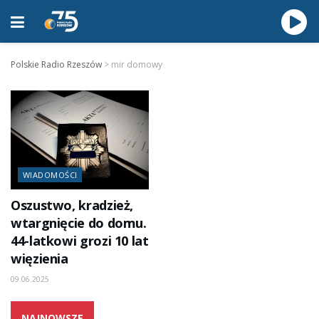
Polskie Radio Rzeszów
>
mir domowy
WIADOMOŚCI
Oszustwo, kradzież,
wtargnięcie do domu.
44-latkowi grozi 10 lat
więzienia
09.06.2025
NAJNOWSZE