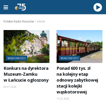
Polskie Radio Rzeszów
>
mkidn
WIADOMOŚCI
WIADOMOŚCI
Konkurs na dyrektora
Ponad 600 tys. zł
Muzeum-Zamku
na kolejny etap
w Łańcucie ogłoszony
odnowy zabytkowej
stacji kolejki
09.07.2026
wąskotorowej
17.02.2026