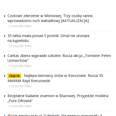
Czołowe zderzenie w Wiśniowej. Trzy osoby ranne,
wprowadzono ruch wahadłowy [AKTUALIZACJA]
2 GODZINY TEMU
35-latka miała ponad 5 promili. Omal nie utonęła
na kąpielisku
2 GODZINY TEMU
Caritas zbiera wyprawki szkolne. Rusza akcja „Tornister Pełen
Uśmiechów”
3 GODZINY TEMU
Najlepsi kierowcy znów w Rzeszowie. Rusza 35.
ZDJĘCIA
MARMA Rajd Rzeszowski
3 GODZINY TEMU
Bezpłatne badanie znamion w Błażowej. Przyjedzie mobilna
„Fura Zdrowia”
3 GODZINY TEMU
Pożar garażu przy ul. Dąbrówki. Na miejscu pracowały 4