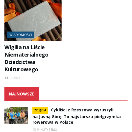
WIADOMOŚCI
Wigilia na Liście
Niematerialnego
Dziedzictwa
Kulturowego
14.02.2025
NAJNOWSZE
Cykliści z Rzeszowa wyruszyli
ZDJĘCIA
na Jasną Górę. To najstarsza pielgrzymka
rowerowa w Polsce
43 MINUTY TEMU