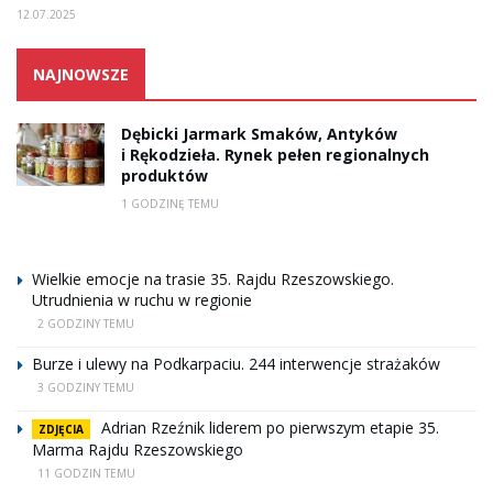
12.07.2025
NAJNOWSZE
Dębicki Jarmark Smaków, Antyków
i Rękodzieła. Rynek pełen regionalnych
produktów
1 GODZINĘ TEMU
Wielkie emocje na trasie 35. Rajdu Rzeszowskiego.
Utrudnienia w ruchu w regionie
2 GODZINY TEMU
Burze i ulewy na Podkarpaciu. 244 interwencje strażaków
3 GODZINY TEMU
Adrian Rzeźnik liderem po pierwszym etapie 35.
ZDJĘCIA
Marma Rajdu Rzeszowskiego
11 GODZIN TEMU