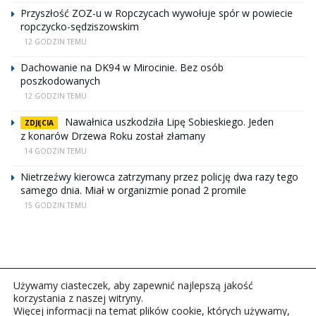
Przyszłość ZOZ-u w Ropczycach wywołuje spór w powiecie
ropczycko-sędziszowskim
12 GODZIN TEMU
Dachowanie na DK94 w Mirocinie. Bez osób
poszkodowanych
12 GODZIN TEMU
Nawałnica uszkodziła Lipę Sobieskiego. Jeden
ZDJĘCIA
z konarów Drzewa Roku został złamany
14 GODZIN TEMU
Nietrzeźwy kierowca zatrzymany przez policję dwa razy tego
samego dnia. Miał w organizmie ponad 2 promile
15 GODZIN TEMU
Używamy ciasteczek, aby zapewnić najlepszą jakość
korzystania z naszej witryny.
Więcej informacji na temat plików cookie, których używamy,