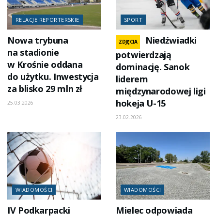
RELACJE REPORTERSKIE
SPORT
Nowa trybuna
Niedźwiadki
ZDJĘCIA
na stadionie
potwierdzają
w Krośnie oddana
dominację. Sanok
do użytku. Inwestycja
liderem
za blisko 29 mln zł
międzynarodowej ligi
hokeja U-15
25.03.2026
23.02.2026
WIADOMOŚCI
WIADOMOŚCI
IV Podkarpacki
Mielec odpowiada