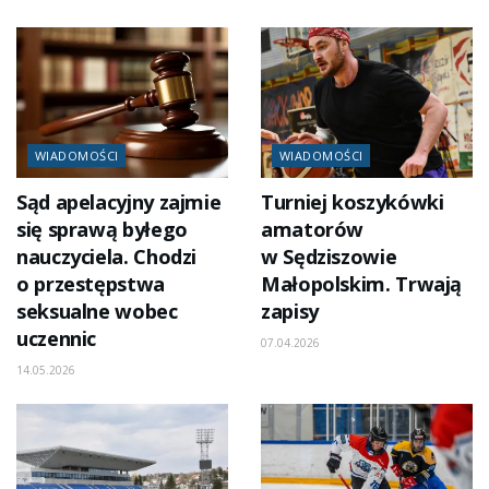
WIADOMOŚCI
WIADOMOŚCI
Sąd apelacyjny zajmie
Turniej koszykówki
się sprawą byłego
amatorów
nauczyciela. Chodzi
w Sędziszowie
o przestępstwa
Małopolskim. Trwają
seksualne wobec
zapisy
uczennic
07.04.2026
14.05.2026