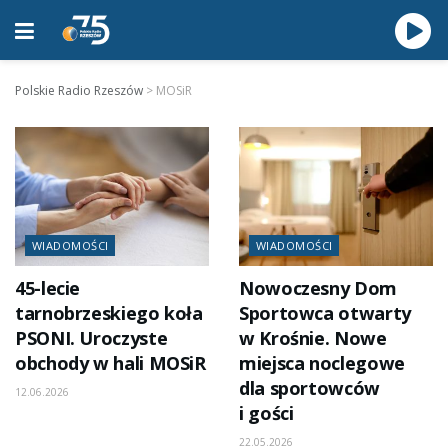
Polskie Radio Rzeszów
>
MOSiR
WIADOMOŚCI
WIADOMOŚCI
45-lecie
Nowoczesny Dom
tarnobrzeskiego koła
Sportowca otwarty
PSONI. Uroczyste
w Krośnie. Nowe
obchody w hali MOSiR
miejsca noclegowe
dla sportowców
12.06.2026
i gości
22.05.2026