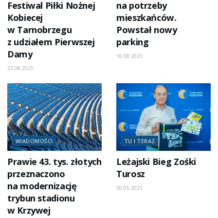
Festiwal Piłki Nożnej
na potrzeby
Kobiecej
mieszkańców.
w Tarnobrzegu
Powstał nowy
z udziałem Pierwszej
parking
Damy
16.08.2025
23.08.2025
WIADOMOŚCI
TU I TERAZ
Prawie 43. tys. złotych
Leżajski Bieg Zośki
przeznaczono
Turosz
na modernizację
30.05.2025
trybun stadionu
w Krzywej