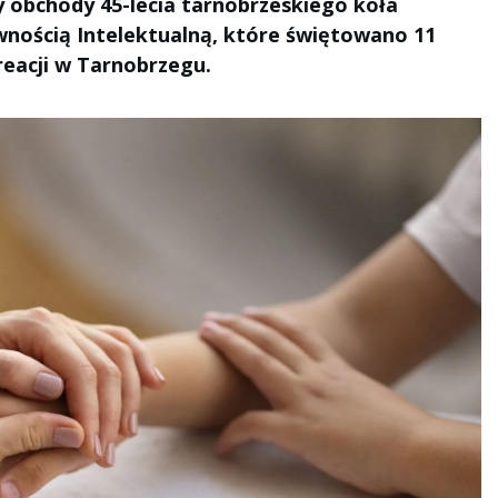
y obchody 45-lecia tarnobrzeskiego koła
nością Intelektualną, które świętowano 11
reacji w Tarnobrzegu.