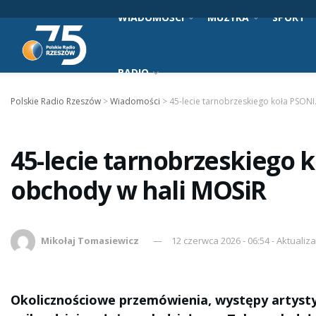
WIADOMOŚCI
MUZYKA
SPORT
RADIO
Polskie Radio Rzeszów
>
Wiadomości
>
45-lecie tarnobrzeskiego koła PSONI
45-lecie tarnobrzeskiego 
obchody w hali MOSiR
Mikołaj Tomasiewicz
12 czerwca 2026 - 06:54 - Aktualiz
Okolicznościowe przemówienia, występy artyst