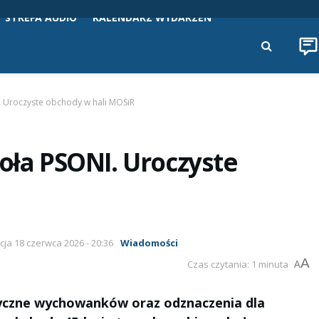
STREFA AUDIO
KALENDARZ WYDARZEŃ
. Uroczyste obchody w hali MOSiR
koła PSONI. Uroczyste
acja 18 czerwca 2026 - 20:36
Wiadomości
A
Czas czytania: 1 minuta
A
yczne wychowanków oraz odznaczenia dla