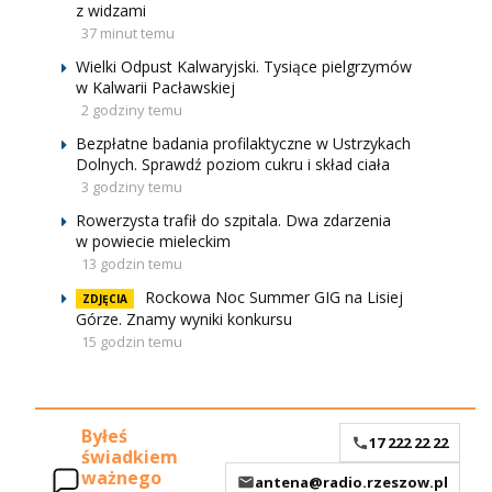
z widzami
37 minut temu
Wielki Odpust Kalwaryjski. Tysiące pielgrzymów
w Kalwarii Pacławskiej
2 godziny temu
Bezpłatne badania profilaktyczne w Ustrzykach
Dolnych. Sprawdź poziom cukru i skład ciała
3 godziny temu
Rowerzysta trafił do szpitala. Dwa zdarzenia
w powiecie mieleckim
13 godzin temu
Rockowa Noc Summer GIG na Lisiej
ZDJĘCIA
Górze. Znamy wyniki konkursu
15 godzin temu
Byłeś
17 222 22 22
świadkiem
ważnego
antena@radio.rzeszow.pl