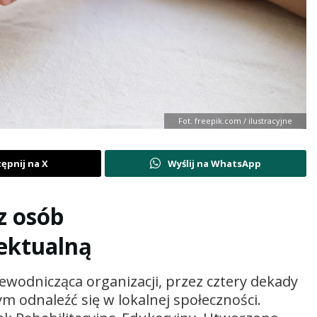
Fot. freepik.com / ilustracyjne
ępnij na X
Wyślij na WhatsApp
z osób
lektualną
ewodnicząca organizacji, przez cztery dekady
 odnaleźć się w lokalnej społeczności.