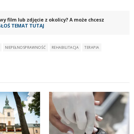
do
dołu
aby
 film lub zdjęcie z okolicy? A może chcesz
zwiększyć
GŁOŚ TEMAT TUTAJ
lub
zmniejszyć
NIEPEŁNOSPRAWNOŚĆ
REHABILITACJA
TERAPIA
głośność.