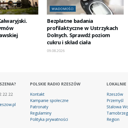
WIADOMOŚCI
alwaryjski.
Bezpłatne badania
zymów
profilaktyczne w Ustrzykach
awskiej
Dolnych. Sprawdź poziom
cukru i skład ciała
09.08.2026
SZENIA?
POLSKIE RADIO RZESZÓW
LOKALNIE
2 22 22
Kontakt
Rzeszów
Kampanie społeczne
Przemyśl
eszow.pl
Patronaty
Stalowa Wo
Regulaminy
Tarnobrze
Polityka prywatności
Region