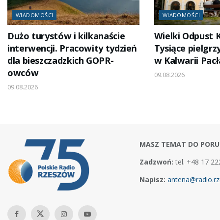
WIADOMOŚCI
WIADOMOŚCI
Dużo turystów i kilkanaście
Wielki Odpust K
interwencji. Pracowity tydzień
Tysiące pielgr
dla bieszczadzkich GOPR-
w Kalwarii Pacł
owców
09.08.2026
09.08.2026
MASZ TEMAT DO PORU
Zadzwoń:
tel. +48 17 22
Napisz:
antena@radio.rz