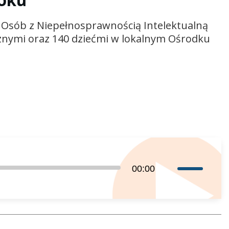
roku
 Osób z Niepełnosprawnością Intelektualną
cznymi oraz 140 dziećmi w lokalnym Ośrodku
Używaj
00:00
strzałek
do
góry
oraz