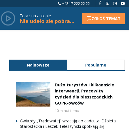
+48 17 222 22 22
Teraz na antenie
ZGŁOŚ TEMAT
Nie udało się pobrać tytułu.
Najnowsze
Popularne
Dużo turystów i kilkanaście
interwencji. Pracowity
tydzień dla bieszczadzkich
GOPR-owców
10 minut temu
Gwiazdy „Trędowatej” wracają do Łańcuta. Elżbieta
Starostecka i Leszek Teleszyński spotkają się