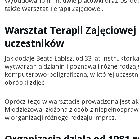
Wybudowano m.in. dwie placówki oraz Ośrode
także Warsztat Terapii Zajęciowej.
Warsztat Terapii Zajęciowej
uczestników
Jak dodaje Beata Łabisz, od 33 lat instruktork
wytwarzania dzianin i poznawali różne rodzaj
komputerowo-poligraficzna, w której uczest
obróbki zdjęć.
Oprócz tego w warsztacie prowadzona jest ak
Młodzieżowa, złożona z osób z niepełnosprawn
w organizacji różnego rodzaju imprez.