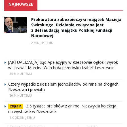
NAJNOWSZE
Prokuratura zabezpieczyła majątek Macieja
Świrskiego. Działanie związane jest
z defraudacją majątku Polskiej Fundacji
Narodowej
2 MINUTY TEMU
[AKTUALIZACJA] Sąd Apelacyjny w Rzeszowie ogłosił wyrok
w sprawie Marcina Warchoła przeciwko Izabeli Leszczynie
35 MINUT TEMU
Cztery wypadki z udziałem jednośladów od rana na drogach
Rzeszowa i powiatu
50 MINUT TEMU
3,5 tysiąca breloków z anime. Niezwykła kolekcja
ZDJĘCIA
na wystawie w Rzeszowie
1 GODZINĘ TEMU