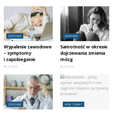
ZDROWIE
ZDROWIE
Wypalenie zawodowe
Samotność w okresie
– symptomy
dojrzewania zmienia
i zapobieganie
mózg
09.11.2025
05.10.2025
ZDROWIE
KRAJ I ŚWIAT