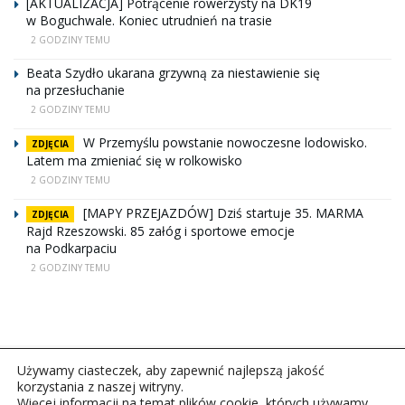
[AKTUALIZACJA] Potrącenie rowerzysty na DK19
w Boguchwale. Koniec utrudnień na trasie
2 GODZINY TEMU
Beata Szydło ukarana grzywną za niestawienie się
na przesłuchanie
2 GODZINY TEMU
W Przemyślu powstanie nowoczesne lodowisko.
ZDJĘCIA
Latem ma zmieniać się w rolkowisko
2 GODZINY TEMU
[MAPY PRZEJAZDÓW] Dziś startuje 35. MARMA
ZDJĘCIA
Rajd Rzeszowski. 85 załóg i sportowe emocje
na Podkarpaciu
2 GODZINY TEMU
Używamy ciasteczek, aby zapewnić najlepszą jakość
korzystania z naszej witryny.
Więcej informacji na temat plików cookie, których używamy,