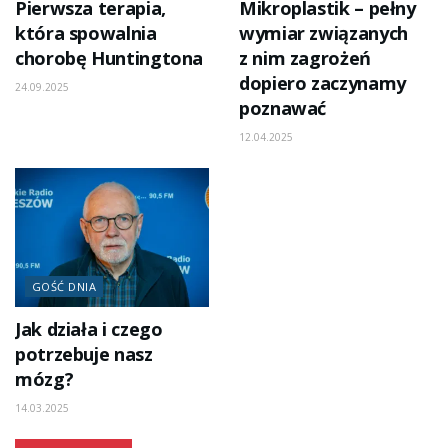
Pierwsza terapia,
Mikroplastik – pełny
która spowalnia
wymiar związanych
chorobę Huntingtona
z nim zagrożeń
dopiero zaczynamy
24.09.2025
poznawać
12.04.2025
GOŚĆ DNIA
Jak działa i czego
potrzebuje nasz
mózg?
14.03.2025