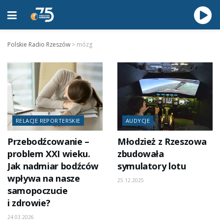
Polskie Radio Rzeszów
>
mózg
RELACJE REPORTERSKIE
AUDYCJE
Przebodźcowanie –
Młodzież z Rzeszowa
problem XXI wieku.
zbudowała
Jak nadmiar bodźców
symulatory lotu
wpływa na nasze
25.12.2025
samopoczucie
i zdrowie?
24.03.2026