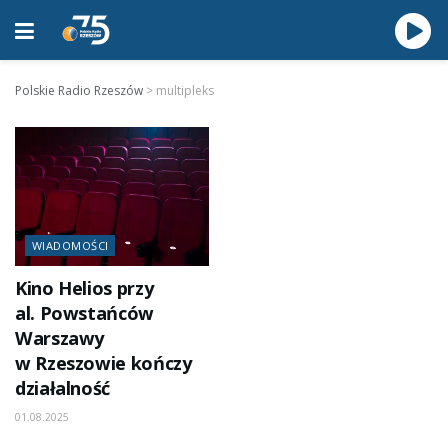
Polskie Radio Rzeszów
>
multipleks
WIADOMOŚCI
Kino Helios przy
al. Powstańców
Warszawy
w Rzeszowie kończy
działalność
01.08.2025