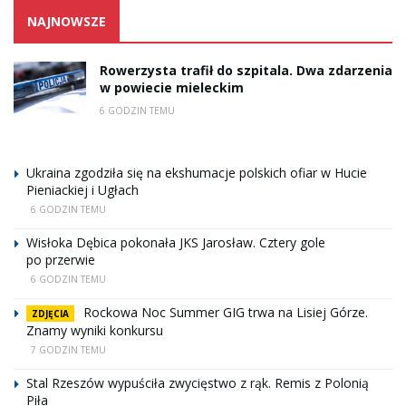
NAJNOWSZE
Rowerzysta trafił do szpitala. Dwa zdarzenia
w powiecie mieleckim
6 GODZIN TEMU
Ukraina zgodziła się na ekshumacje polskich ofiar w Hucie
Pieniackiej i Ugłach
6 GODZIN TEMU
Wisłoka Dębica pokonała JKS Jarosław. Cztery gole
po przerwie
6 GODZIN TEMU
Rockowa Noc Summer GIG trwa na Lisiej Górze.
ZDJĘCIA
Znamy wyniki konkursu
7 GODZIN TEMU
Stal Rzeszów wypuściła zwycięstwo z rąk. Remis z Polonią
Piła