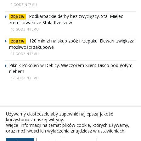
9 GODZIN TEMU
Podkarpackie derby bez zwycięzcy. Stal Mielec
ZDJĘCIA
zremisowała ze Stalą Rzeszów
10 GODZIN TEMU
120 mln zł na skup zbóż i rzepaku. Elewarr zwiększa
ZDJĘCIA
możliwości zakupowe
11 GODZIN TEMU
Piknik Pokoleń w Dębicy. Wieczorem Silent Disco pod gołym
niebem
12 GODZIN TEMU
Używamy ciasteczek, aby zapewnić najlepszą jakość
korzystania z naszej witryny.
Więcej informacji na temat plików cookie, których używamy,
oraz możliwości ich wyłączenia znajdziesz w ustawieniach.
Copyright © 2026Polskie Radio Rzeszów S.A. w likwidacj.