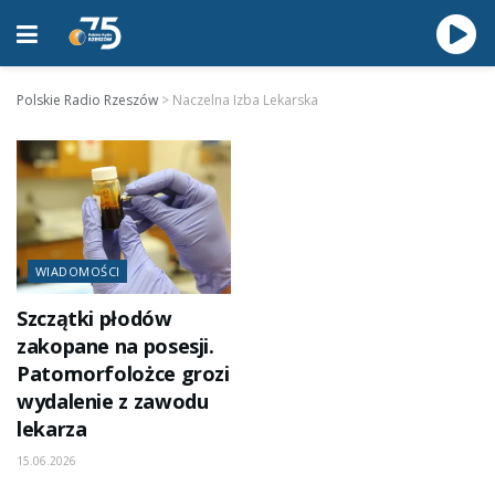
Polskie Radio Rzeszów
>
Naczelna Izba Lekarska
WIADOMOŚCI
Szczątki płodów
zakopane na posesji.
Patomorfolożce grozi
wydalenie z zawodu
lekarza
15.06.2026