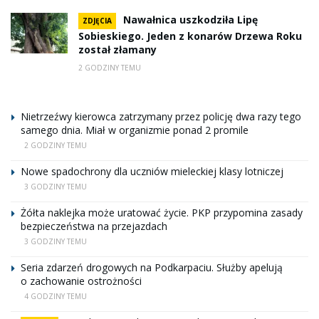
Nawałnica uszkodziła Lipę
ZDJĘCIA
Sobieskiego. Jeden z konarów Drzewa Roku
został złamany
2 GODZINY TEMU
Nietrzeźwy kierowca zatrzymany przez policję dwa razy tego
samego dnia. Miał w organizmie ponad 2 promile
2 GODZINY TEMU
Nowe spadochrony dla uczniów mieleckiej klasy lotniczej
3 GODZINY TEMU
Żółta naklejka może uratować życie. PKP przypomina zasady
bezpieczeństwa na przejazdach
3 GODZINY TEMU
Seria zdarzeń drogowych na Podkarpaciu. Służby apelują
o zachowanie ostrożności
4 GODZINY TEMU