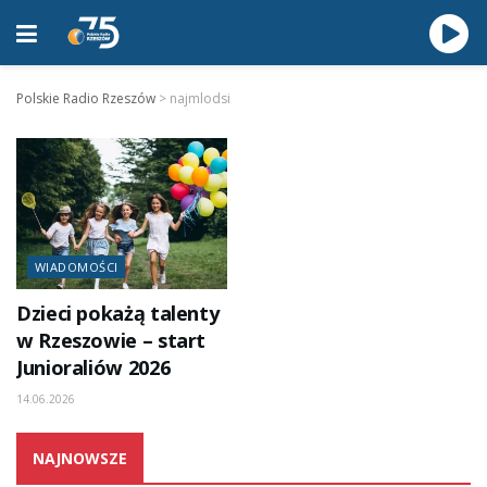
Polskie Radio Rzeszów
>
najmlodsi
WIADOMOŚCI
Dzieci pokażą talenty
w Rzeszowie – start
Junioraliów 2026
14.06.2026
NAJNOWSZE