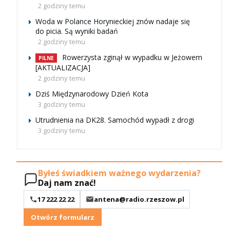
2 godziny temu
Woda w Polance Horynieckiej znów nadaje się
do picia. Są wyniki badań
2 godziny temu
Rowerzysta zginął w wypadku w Jeżowem
PILNE
[AKTUALIZACJA]
2 godziny temu
Dziś Międzynarodowy Dzień Kota
3 godziny temu
Utrudnienia na DK28. Samochód wypadł z drogi
3 godziny temu
Byłeś świadkiem ważnego wydarzenia?
Daj nam znać!
17 222 22 22
antena@radio.rzeszow.pl
Otwórz formularz