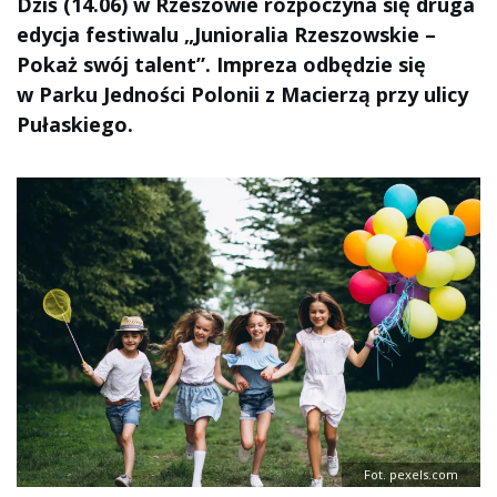
Dziś (14.06) w Rzeszowie rozpoczyna się druga
edycja festiwalu „Junioralia Rzeszowskie –
Pokaż swój talent”. Impreza odbędzie się
w Parku Jedności Polonii z Macierzą przy ulicy
Pułaskiego.
Fot. pexels.com