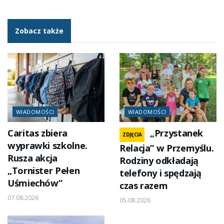
Zobacz także
WIADOMOŚCI
WIADOMOŚCI
Caritas zbiera
„Przystanek
ZDJĘCIA
wyprawki szkolne.
Relacja” w Przemyślu.
Rusza akcja
Rodziny odkładają
„Tornister Pełen
telefony i spędzają
Uśmiechów”
czas razem
07.08.2026
05.08.2026