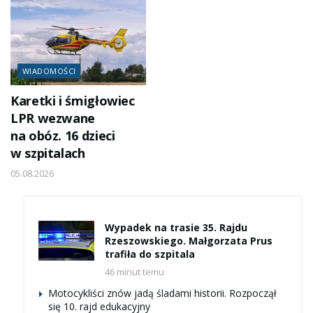
WIADOMOŚCI
Karetki i śmigłowiec
LPR wezwane
na obóz. 16 dzieci
w szpitalach
05.08.2026
Wypadek na trasie 35. Rajdu
Rzeszowskiego. Małgorzata Prus
trafiła do szpitala
46 minut temu
Motocykliści znów jadą śladami historii. Rozpoczął
się 10. rajd edukacyjny