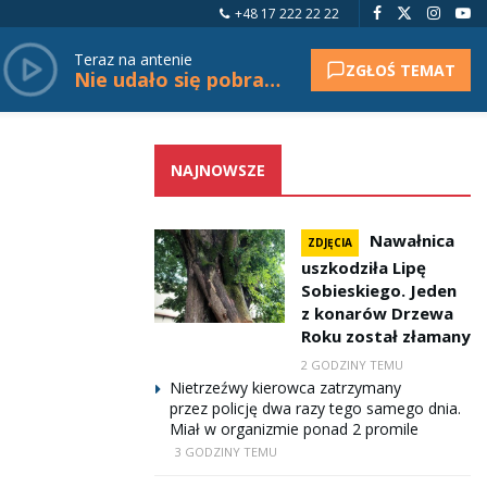
+48 17 222 22 22
Teraz na antenie
ZGŁOŚ TEMAT
Nie udało się pobrać tytułu.
NAJNOWSZE
Nawałnica
ZDJĘCIA
uszkodziła Lipę
Sobieskiego. Jeden
z konarów Drzewa
Roku został złamany
2 GODZINY TEMU
Nietrzeźwy kierowca zatrzymany
przez policję dwa razy tego samego dnia.
Miał w organizmie ponad 2 promile
3 GODZINY TEMU