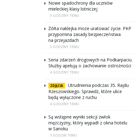
Nowe spadochrony dla uczniów
mieleckiej klasy lotniczej
3 GODZINY TEMU
Żółta naklejka może uratować życie. PKP
przypomina zasady bezpieczeństwa
na przejazdach
3 GODZINY TEMU
Seria zdarzeń drogowych na Podkarpaciu.
Służby apelują o zachowanie ostrożności
4 GODZINY TEMU
Utrudnienia podczas 35. Rajdu
ZDJĘCIA
Rzeszowskiego. Sprawdź, które ulice
będą wyłączone z ruchu
4 GODZINY TEMU
Są wstępne wyniki sekcji zwłok
mężczyzny, który wypadł z okna hotelu
w Sanoku
5 GODZIN TEMU