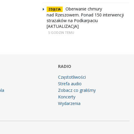
Oberwanie chmury
ZDJĘCIA
nad Rzeszowem. Ponad 150 interwencji
strażaków na Podkarpaciu
[AKTUALIZACJA]
5 GODZIN TEMU
RADIO
Częstotliwości
Strefa audio
la
Zobacz co graliśmy
g
Koncerty
Wydarzenia