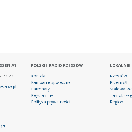
SZENIA?
POLSKIE RADIO RZESZÓW
LOKALNIE
2 22 22
Kontakt
Rzeszów
Kampanie społeczne
Przemyśl
eszow.pl
Patronaty
Stalowa Wo
Regulaminy
Tarnobrze
Polityka prywatności
Region
m17