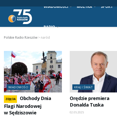
WIADOMOŚCI
MUZYKA
SPORT
RADIO
Polskie Radio Rzeszów
>
naród
WIADOMOŚCI
KRAJ I ŚWIAT
Obchody Dnia
Orędzie premiera
ZDJĘCIA
Donalda Tuska
Flagi Narodowej
w Sędziszowie
02.05.2025