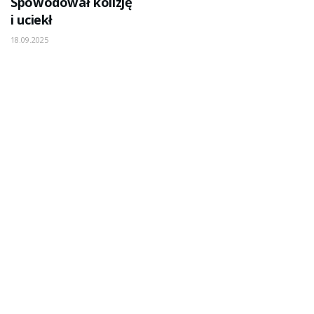
Spowodował kolizję
i uciekł
18.09.2025