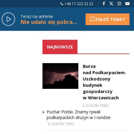
+48 17 222 22 22
Teraz na antenie
ZGŁOŚ TEMAT
Nie udało się pobrać tytułu.
NAJNOWSZE
Burze
nad Podkarpaciem.
Uszkodzony
budynek
gospodarczy
w Wierzawicach
8 GODZIN TEMU
Puchar Polski. Znamy rywali
podkarpackich drużyn w I rundzie
8 GODZIN TEMU