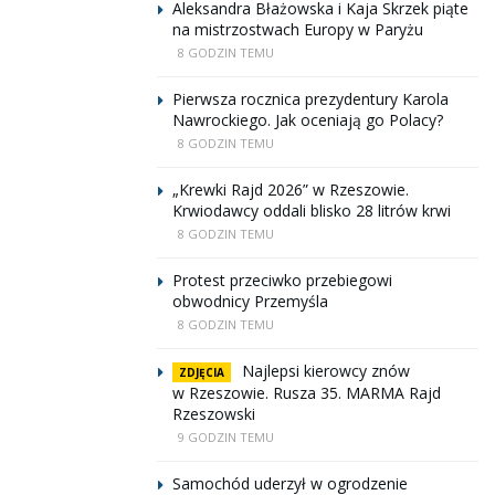
Aleksandra Błażowska i Kaja Skrzek piąte
na mistrzostwach Europy w Paryżu
8 GODZIN TEMU
Pierwsza rocznica prezydentury Karola
Nawrockiego. Jak oceniają go Polacy?
8 GODZIN TEMU
„Krewki Rajd 2026” w Rzeszowie.
Krwiodawcy oddali blisko 28 litrów krwi
8 GODZIN TEMU
Protest przeciwko przebiegowi
obwodnicy Przemyśla
8 GODZIN TEMU
Najlepsi kierowcy znów
ZDJĘCIA
w Rzeszowie. Rusza 35. MARMA Rajd
Rzeszowski
9 GODZIN TEMU
Samochód uderzył w ogrodzenie