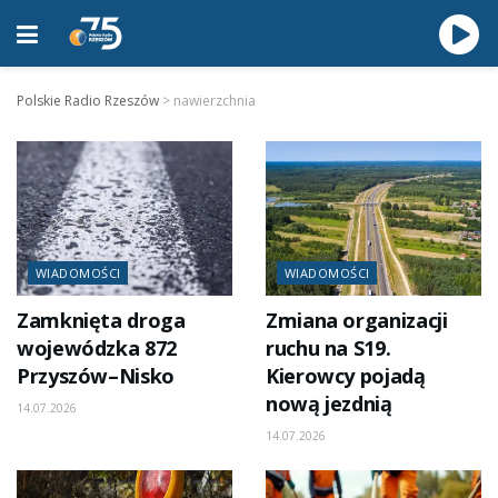
Polskie Radio Rzeszów
>
nawierzchnia
WIADOMOŚCI
WIADOMOŚCI
Zamknięta droga
Zmiana organizacji
wojewódzka 872
ruchu na S19.
Przyszów–Nisko
Kierowcy pojadą
nową jezdnią
14.07.2026
14.07.2026