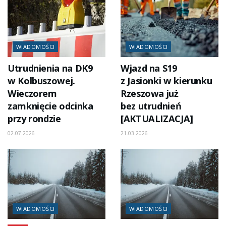
WIADOMOŚCI
WIADOMOŚCI
Utrudnienia na DK9
Wjazd na S19
w Kolbuszowej.
z Jasionki w kierunku
Wieczorem
Rzeszowa już
zamknięcie odcinka
bez utrudnień
przy rondzie
[AKTUALIZACJA]
02.07.2026
21.03.2026
WIADOMOŚCI
WIADOMOŚCI