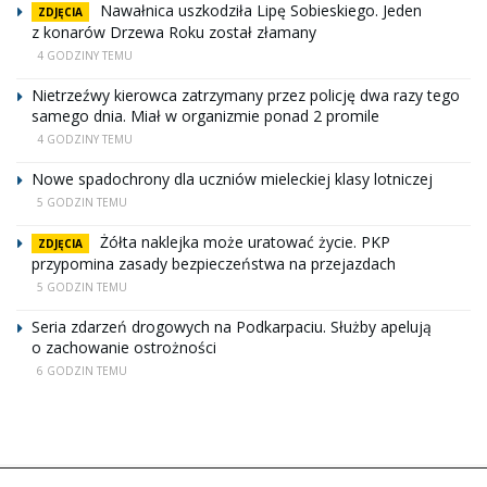
Nawałnica uszkodziła Lipę Sobieskiego. Jeden
ZDJĘCIA
z konarów Drzewa Roku został złamany
4 GODZINY TEMU
Nietrzeźwy kierowca zatrzymany przez policję dwa razy tego
samego dnia. Miał w organizmie ponad 2 promile
4 GODZINY TEMU
Nowe spadochrony dla uczniów mieleckiej klasy lotniczej
5 GODZIN TEMU
Żółta naklejka może uratować życie. PKP
ZDJĘCIA
przypomina zasady bezpieczeństwa na przejazdach
5 GODZIN TEMU
Seria zdarzeń drogowych na Podkarpaciu. Służby apelują
o zachowanie ostrożności
6 GODZIN TEMU