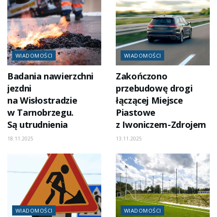
WIADOMOŚCI
WIADOMOŚCI
Badania nawierzchni
Zakończono
jezdni
przebudowę drogi
na Wisłostradzie
łączącej Miejsce
w Tarnobrzegu.
Piastowe
Są utrudnienia
z Iwoniczem-Zdrojem
18.11.2025
13.11.2025
WIADOMOŚCI
WIADOMOŚCI