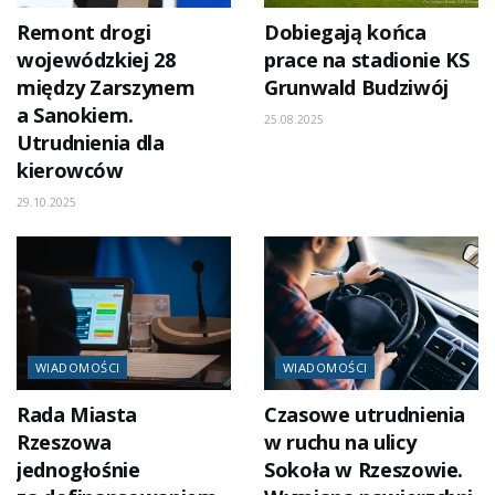
Remont drogi
Dobiegają końca
wojewódzkiej 28
prace na stadionie KS
między Zarszynem
Grunwald Budziwój
a Sanokiem.
25.08.2025
Utrudnienia dla
kierowców
29.10.2025
WIADOMOŚCI
WIADOMOŚCI
Rada Miasta
Czasowe utrudnienia
Rzeszowa
w ruchu na ulicy
jednogłośnie
Sokoła w Rzeszowie.