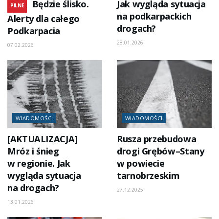
Będzie ślisko.
Jak wygląda sytuacja
PILNE
na podkarpackich
Alerty dla całego
drogach?
Podkarpacia
28.01.2026
07.02.2026
WIADOMOŚCI
WIADOMOŚCI
[AKTUALIZACJA]
Rusza przebudowa
Mróz i śnieg
drogi Grębów–Stany
w regionie. Jak
w powiecie
wygląda sytuacja
tarnobrzeskim
na drogach?
27.12.2025
13.01.2026