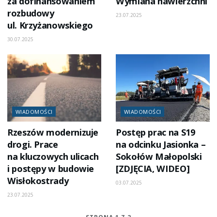
za dofinansowaniem
Wymiana nawierzchni
rozbudowy
23.07.2025
ul. Krzyżanowskiego
30.07.2025
WIADOMOŚCI
WIADOMOŚCI
Rzeszów modernizuje
Postęp prac na S19
drogi. Prace
na odcinku Jasionka –
na kluczowych ulicach
Sokołów Małopolski
i postępy w budowie
[ZDJĘCIA, WIDEO]
Wisłokostrady
03.07.2025
23.07.2025