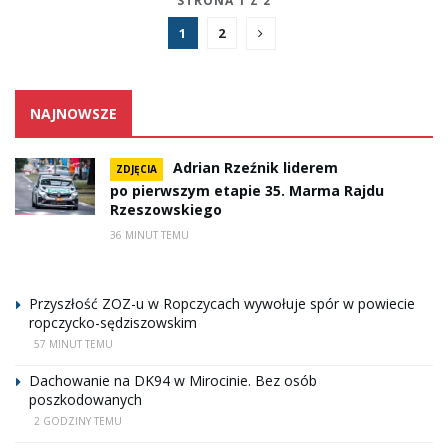
STRONA 1 Z 2
1
2
NAJNOWSZE
Adrian Rzeźnik liderem
ZDJĘCIA
po pierwszym etapie 35. Marma Rajdu
Rzeszowskiego
36 MINUT TEMU
Przyszłość ZOZ-u w Ropczycach wywołuje spór w powiecie
ropczycko-sędziszowskim
57 MINUT TEMU
Dachowanie na DK94 w Mirocinie. Bez osób
poszkodowanych
2 GODZINY TEMU