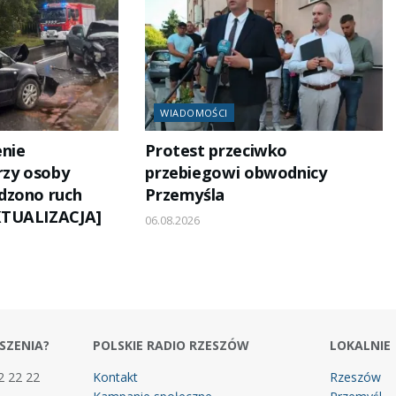
WIADOMOŚCI
nie
Protest przeciwko
rzy osoby
przebiegowi obwodnicy
dzono ruch
Przemyśla
KTUALIZACJA]
06.08.2026
SZENIA?
POLSKIE RADIO RZESZÓW
LOKALNIE
2 22 22
Kontakt
Rzeszów