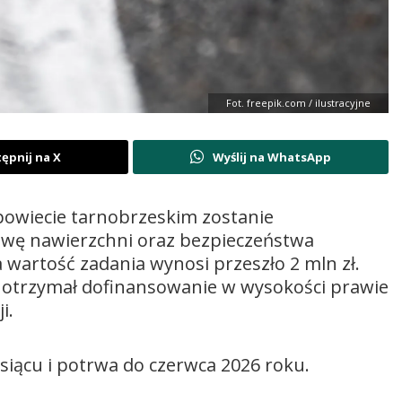
Fot. freepik.com / ilustracyjne
ępnij na X
Wyślij na WhatsApp
owiecie tarnobrzeskim zostanie
ę nawierzchni oraz bezpieczeństwa
wartość zadania wynosi przeszło 2 mln zł.
otrzymał dofinansowanie w wysokości prawie
i.
siącu i potrwa do czerwca 2026 roku.