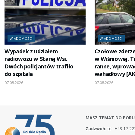
WIADOMOŚCI
WIADOMOŚCI
Wypadek z udziałem
Czołowe zderze
radiowozu w Starej Wsi.
w Wiśniowej. T
Dwóch policjantów trafiło
ranne, wprowa
do szpitala
wahadłowy [A
07.08.2026
07.08.2026
MASZ TEMAT DO PORU
Zadzwoń:
tel. +48 17 22