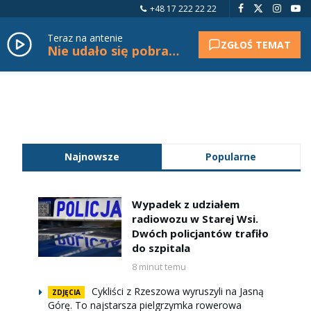
+48 17 222 22 22
Teraz na antenie
ZGŁOŚ TEMAT
Nie udało się pobrać tytułu.
Najnowsze
Popularne
Wypadek z udziałem
radiowozu w Starej Wsi.
Dwóch policjantów trafiło
do szpitala
8 minut temu
Cykliści z Rzeszowa wyruszyli na Jasną
ZDJĘCIA
Górę. To najstarsza pielgrzymka rowerowa