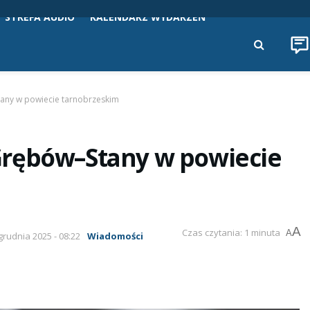
STREFA AUDIO
KALENDARZ WYDARZEŃ
any w powiecie tarnobrzeskim
Grębów–Stany w powiecie
A
Czas czytania: 1 minuta
A
 grudnia 2025 - 08:22
Wiadomości