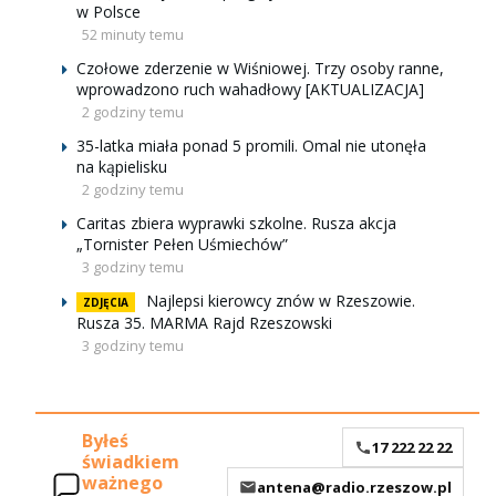
w Polsce
52 minuty temu
Czołowe zderzenie w Wiśniowej. Trzy osoby ranne,
wprowadzono ruch wahadłowy [AKTUALIZACJA]
2 godziny temu
35-latka miała ponad 5 promili. Omal nie utonęła
na kąpielisku
2 godziny temu
Caritas zbiera wyprawki szkolne. Rusza akcja
„Tornister Pełen Uśmiechów”
3 godziny temu
Najlepsi kierowcy znów w Rzeszowie.
ZDJĘCIA
Rusza 35. MARMA Rajd Rzeszowski
3 godziny temu
Byłeś
17 222 22 22
świadkiem
ważnego
antena@radio.rzeszow.pl