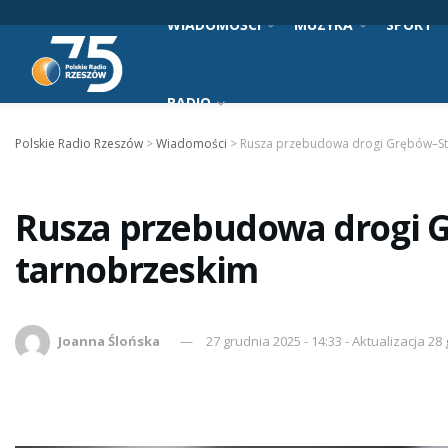
WIADOMOŚCI
MUZYKA
SPORT
RADIO
Polskie Radio Rzeszów
>
Wiadomości
>
Rusza przebudowa drogi Grębów–St
Rusza przebudowa drogi 
tarnobrzeskim
Joanna Ślońska
27 grudnia 2025 - 14:33 - Aktualizacja 28