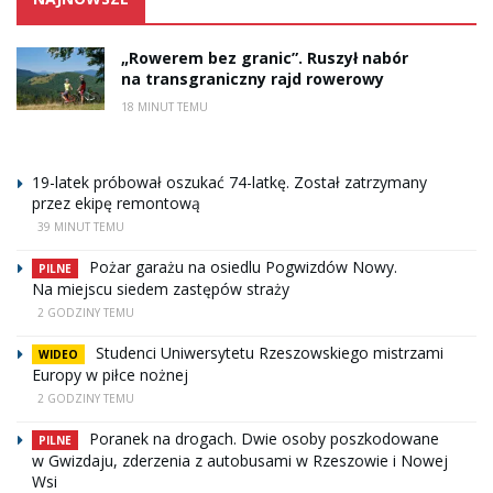
„Rowerem bez granic”. Ruszył nabór
na transgraniczny rajd rowerowy
18 MINUT TEMU
19-latek próbował oszukać 74-latkę. Został zatrzymany
przez ekipę remontową
39 MINUT TEMU
Pożar garażu na osiedlu Pogwizdów Nowy.
PILNE
Na miejscu siedem zastępów straży
2 GODZINY TEMU
Studenci Uniwersytetu Rzeszowskiego mistrzami
WIDEO
Europy w piłce nożnej
2 GODZINY TEMU
Poranek na drogach. Dwie osoby poszkodowane
PILNE
w Gwizdaju, zderzenia z autobusami w Rzeszowie i Nowej
Wsi