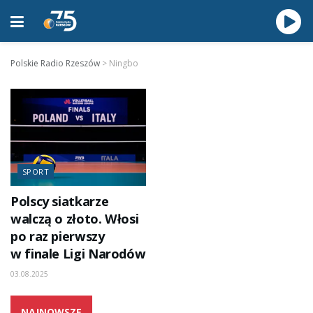
Polskie Radio Rzeszów
>
Ningbo
SPORT
Polscy siatkarze
walczą o złoto. Włosi
po raz pierwszy
w finale Ligi Narodów
03.08.2025
NAJNOWSZE