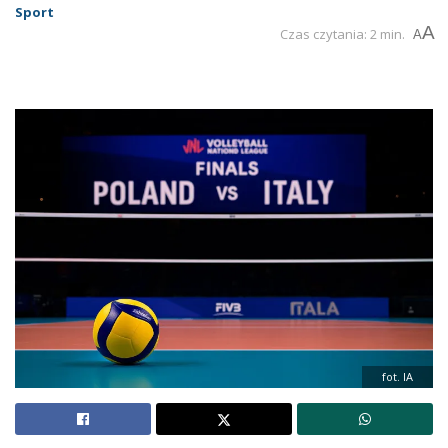
Sport
A
Czas czytania: 2 min.
A
fot. IA