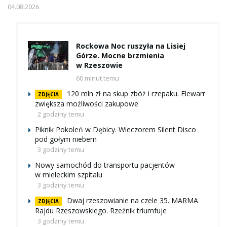
04.08.2026
Rockowa Noc ruszyła na Lisiej
Górze. Mocne brzmienia
w Rzeszowie
60 minut temu
120 mln zł na skup zbóż i rzepaku. Elewarr
ZDJĘCIA
zwiększa możliwości zakupowe
2 godziny temu
Piknik Pokoleń w Dębicy. Wieczorem Silent Disco
pod gołym niebem
3 godziny temu
Nowy samochód do transportu pacjentów
w mieleckim szpitalu
3 godziny temu
Dwaj rzeszowianie na czele 35. MARMA
ZDJĘCIA
Rajdu Rzeszowskiego. Rzeźnik triumfuje
3 godziny temu