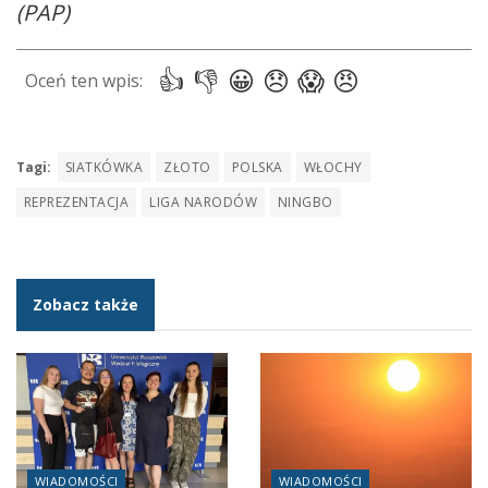
(PAP)
Tagi:
SIATKÓWKA
ZŁOTO
POLSKA
WŁOCHY
REPREZENTACJA
LIGA NARODÓW
NINGBO
Zobacz także
WIADOMOŚCI
WIADOMOŚCI