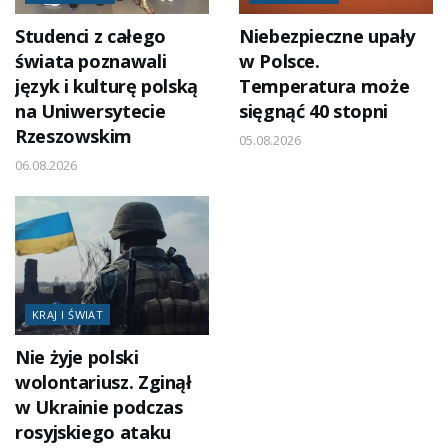
Studenci z całego
Niebezpieczne upały
świata poznawali
w Polsce.
język i kulturę polską
Temperatura może
na Uniwersytecie
sięgnąć 40 stopni
Rzeszowskim
05.08.2026
06.08.2026
KRAJ I ŚWIAT
Nie żyje polski
wolontariusz. Zginął
w Ukrainie podczas
rosyjskiego ataku