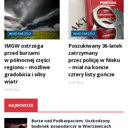
WIADOMOŚCI
WIADOMOŚCI
IMGW ostrzega
Poszukiwany 36-latek
przed burzami
zatrzymany
w północnej części
przez policję w Nisku
regionu – możliwe
– miał na koncie
gradobicia i silny
cztery listy gończe
wiatr
21.07.2025
04.08.2025
NAJNOWSZE
Burze nad Podkarpaciem. Uszkodzony
budynek gospodarczy w Wierzawicach