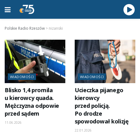
Polskie Radio Rzeszów
>
nizanski
WIADOMOŚCI
WIADOMOŚCI
Blisko 1,4 promila
Ucieczka pijanego
u kierowcy quada.
kierowcy
Mężczyzna odpowie
przed policją.
przed sądem
Po drodze
spowodował kolizję
11.06.2026
22.01.2026