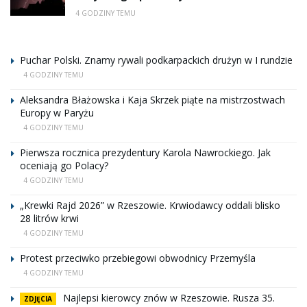
4 GODZINY TEMU
Puchar Polski. Znamy rywali podkarpackich drużyn w I rundzie
4 GODZINY TEMU
Aleksandra Błażowska i Kaja Skrzek piąte na mistrzostwach
Europy w Paryżu
4 GODZINY TEMU
Pierwsza rocznica prezydentury Karola Nawrockiego. Jak
oceniają go Polacy?
4 GODZINY TEMU
„Krewki Rajd 2026” w Rzeszowie. Krwiodawcy oddali blisko
28 litrów krwi
4 GODZINY TEMU
Protest przeciwko przebiegowi obwodnicy Przemyśla
4 GODZINY TEMU
Najlepsi kierowcy znów w Rzeszowie. Rusza 35.
ZDJĘCIA