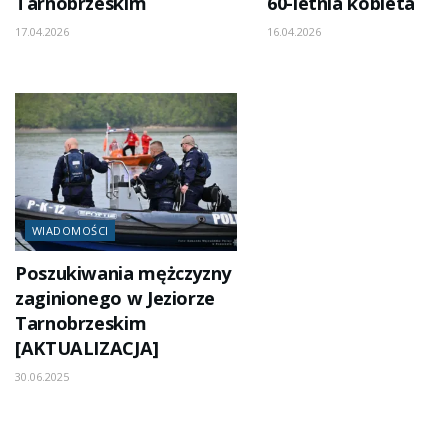
Tarnobrzeskim
60-letnia kobieta
17.04.2026
16.04.2026
WIADOMOŚCI
Poszukiwania mężczyzny
zaginionego w Jeziorze
Tarnobrzeskim
[AKTUALIZACJA]
30.06.2025