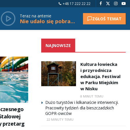
+48 17 222 22 22
Teraz na antenie
ZGŁOŚ TEMAT
Nie udało się pobrać tytułu.
NAJNOWSZE
Kultura łowiecka
i przyrodnicza
edukacja. Festiwal
w Parku Miejskim
w Nisku
8 MINUT TEMU
Dużo turystów i kilkanaście interwencji.
Pracowity tydzień dla bieszczadzkich
czesnego
GOPR-owców
Stalowej
22 MINUTY TEMU
 przetarg