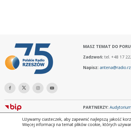
MASZ TEMAT DO PORU
Zadzwoń:
tel. +48 17 22
Napisz:
antena@radio.rz
PARTNERZY:
Audytoriu
Używamy ciasteczek, aby zapewnić najlepszą jakość korzy
Copyright © 2026Polskie Radio Rzeszów S.A. w likwidacj. Wszelkie
Więcej informacji na temat plików cookie, których używa