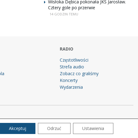
Wisłoka Dębica pokonała JKS Jarosław.
Cztery gole po przerwie
14 GODZIN TEMU
RADIO
Częstotliwości
Strefa audio
la
Zobacz co graliśmy
g
Koncerty
Wydarzenia
Akceptuj
Odrzuć
Ustawienia