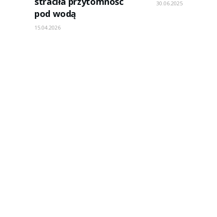
straciła przytomność
30.06.2025
pod wodą
15.04.2026