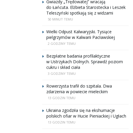
Gwiazdy „Trędowatej” wracają
do Łańcuta. Elżbieta Starostecka i Leszek
Teleszyński spotkają się z widzami
50 MINUT TEMU
Wielki Odpust Kalwaryjski. Tysiące
pielgrzymów w Kalwarii Pacławskiej
2 GODZINY TEMU
Bezpłatne badania profilaktyczne
w Ustrzykach Dolnych. Sprawdź poziom
cukru i skład ciała
3 GODZINY TEMU
Rowerzysta trafił do szpitala. Dwa
zdarzenia w powiecie mieleckim
13 GODZIN TEMU
Ukraina zgodziła się na ekshumacje
polskich ofiar w Hucie Pieniackiej i Ugłach
13 GODZIN TEMU