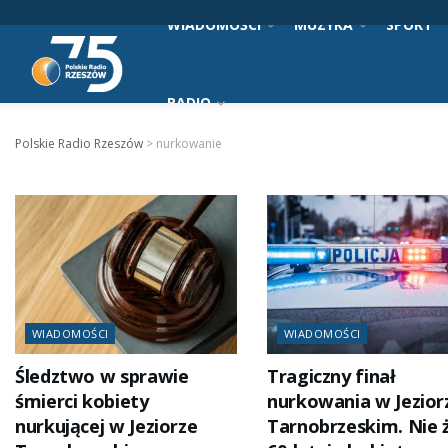
WIADOMOŚCI
MUZYKA
SPORT
RADIO
Polskie Radio Rzeszów
>
nurkowanie
WIADOMOŚCI
WIADOMOŚCI
Śledztwo w sprawie
Tragiczny finał
śmierci kobiety
nurkowania w Jezior
nurkującej w Jeziorze
Tarnobrzeskim. Nie 