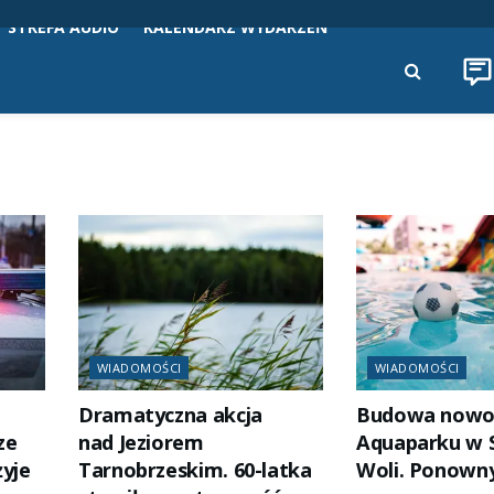
STREFA AUDIO
KALENDARZ WYDARZEŃ
WIADOMOŚCI
WIADOMOŚCI
Dramatyczna akcja
Budowa nowo
ze
nad Jeziorem
Aquaparku w 
żyje
Tarnobrzeskim. 60-latka
Woli. Ponowny