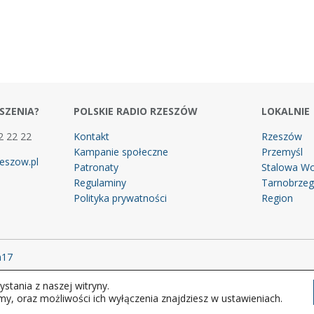
SZENIA?
POLSKIE RADIO RZESZÓW
LOKALNIE
2 22 22
Kontakt
Rzeszów
Kampanie społeczne
Przemyśl
eszow.pl
Patronaty
Stalowa Wo
Regulaminy
Tarnobrze
Polityka prywatności
Region
m17
stania z naszej witryny.
 prawa zastrzeżone.
my, oraz możliwości ich wyłączenia znajdziesz w ustawieniach.