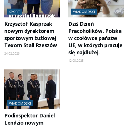
SPORT
WIADOMOŚCI
Krzysztof Kasprzak
Dziś Dzień
nowym dyrektorem
Pracoholików. Polska
sportowym żużlowej
w czołówce państw
Texom Stali Rzeszów
UE, w których pracuje
się najdłużej.
24.02.2026
12.08.2025
WIADOMOŚCI
Podinspektor Daniel
Lendzio nowym