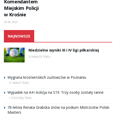
Komendantem
Miejskim Policji
w Krośnie
20.06.2025
NAJNOWSZE
Niedzielne wyniki III i IV ligi piłkarskiej
22 MINUTY TEMU
Wygrana krośnieńskich żużlowców w Poznaniu
27 MINUT TEMU
Wypadek na A4 i kolizja na S19. Trzy osoby zostały ranne
1 GODZINĘ TEMU
76-letnia Renata Grabska znów na podium Mistrzostw Polski
Masters