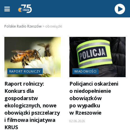
Polskie Radio Rzeszów
>
obowiązki
RAPORT ROLNICZY
WIADOMOŚCI
Raport rolniczy:
Policjanci oskarżeni
Konkurs dla
o niedopełnienie
gospodarstw
obowiązków
ekologicznych, nowe
po wypadku
obowiązki pszczelarzy
w Rzeszowie
i filmowa inicjatywa
02.06.2026
KRUS