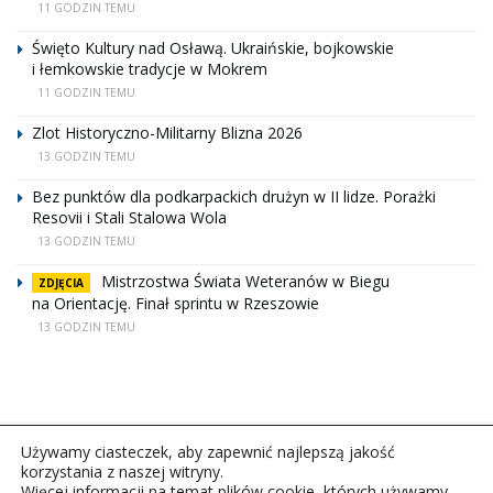
11 GODZIN TEMU
Święto Kultury nad Osławą. Ukraińskie, bojkowskie
i łemkowskie tradycje w Mokrem
11 GODZIN TEMU
Zlot Historyczno-Militarny Blizna 2026
13 GODZIN TEMU
Bez punktów dla podkarpackich drużyn w II lidze. Porażki
Resovii i Stali Stalowa Wola
13 GODZIN TEMU
Mistrzostwa Świata Weteranów w Biegu
ZDJĘCIA
na Orientację. Finał sprintu w Rzeszowie
13 GODZIN TEMU
Używamy ciasteczek, aby zapewnić najlepszą jakość
korzystania z naszej witryny.
Więcej informacji na temat plików cookie, których używamy,