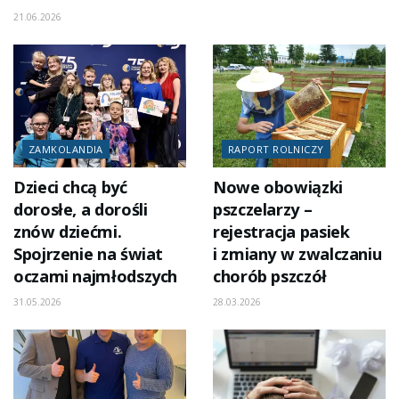
21.06.2026
ZAMKOLANDIA
RAPORT ROLNICZY
Dzieci chcą być
Nowe obowiązki
dorosłe, a dorośli
pszczelarzy –
znów dziećmi.
rejestracja pasiek
Spojrzenie na świat
i zmiany w zwalczaniu
oczami najmłodszych
chorób pszczół
31.05.2026
28.03.2026