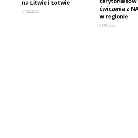
j
terytorialsów
na Litwie i Łotwie
ćwiczenia z N
04.02.2026
w regionie
21.05.2025