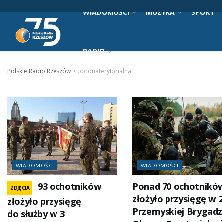
WIADOMOŚCI
MUZYKA
SPORT
RADIO
Polskie Radio Rzeszów
>
obronaterytorialna
WIADOMOŚCI
WIADOMOŚCI
93 ochotników
Ponad 70 ochotnikó
ZDJĘCIA
złożyło przysięgę w 2
złożyło przysięgę
Przemyskiej Brygadz
do służby w 3