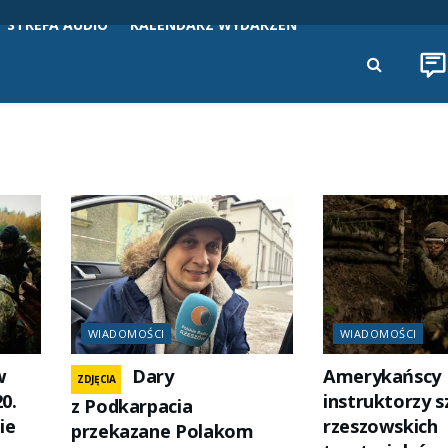
STREFA AUDIO
KALENDARZ WYDARZEŃ
WIADOMOŚCI
WIADOMOŚCI
w
Dary
Amerykańscy
ZDJĘCIA
0.
instruktorzy s
z Podkarpacia
ie
rzeszowskich
przekazane Polakom