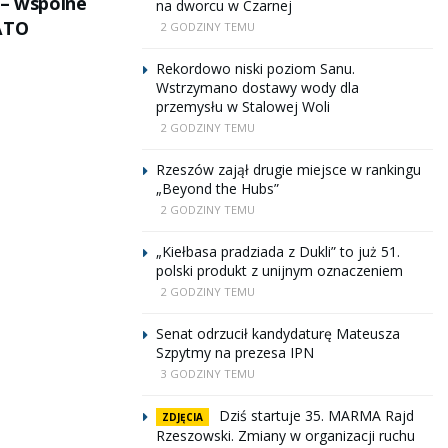
 – wspólne
na dworcu w Czarnej
ATO
2 GODZINY TEMU
Rekordowo niski poziom Sanu.
Wstrzymano dostawy wody dla
przemysłu w Stalowej Woli
2 GODZINY TEMU
Rzeszów zajął drugie miejsce w rankingu
„Beyond the Hubs”
2 GODZINY TEMU
„Kiełbasa pradziada z Dukli” to już 51.
polski produkt z unijnym oznaczeniem
2 GODZINY TEMU
Senat odrzucił kandydaturę Mateusza
Szpytmy na prezesa IPN
3 GODZINY TEMU
Dziś startuje 35. MARMA Rajd
ZDJĘCIA
Rzeszowski. Zmiany w organizacji ruchu