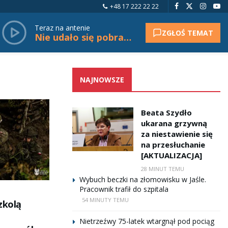
+48 17 222 22 22
Teraz na antenie
ZGŁOŚ TEMAT
Nie udało się pobrać tytułu.
NAJNOWSZE
Beata Szydło
ukarana grzywną
za niestawienie się
na przesłuchanie
[AKTUALIZACJA]
28 MINUT TEMU
Wybuch beczki na złomowisku w Jaśle.
Pracownik trafił do szpitala
54 MINUTY TEMU
zkolą
Nietrzeźwy 75-latek wtargnął pod pociąg