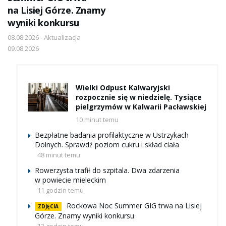
na Lisiej Górze. Znamy
wyniki konkursu
08.08.2026 - Aktualizacja
09.08.2026
Wielki Odpust Kalwaryjski
rozpocznie się w niedzielę. Tysiące
pielgrzymów w Kalwarii Pacławskiej
10 minut temu
Bezpłatne badania profilaktyczne w Ustrzykach
Dolnych. Sprawdź poziom cukru i skład ciała
48 minut temu
Rowerzysta trafił do szpitala. Dwa zdarzenia
w powiecie mieleckim
11 godzin temu
Rockowa Noc Summer GIG trwa na Lisiej
ZDJĘCIA
Górze. Znamy wyniki konkursu