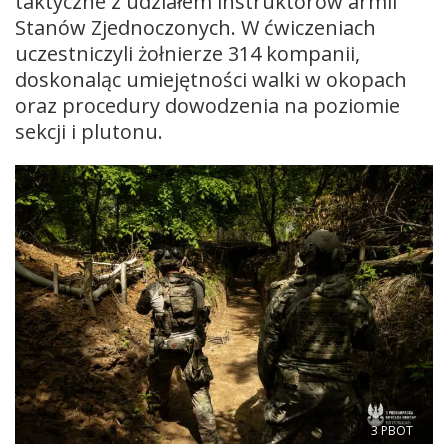
taktyczne z udziałem instruktorów armii
Stanów Zjednoczonych. W ćwiczeniach
uczestniczyli żołnierze 314 kompanii,
doskonaląc umiejętności walki w okopach
oraz procedury dowodzenia na poziomie
sekcji i plutonu.
3 PBOT