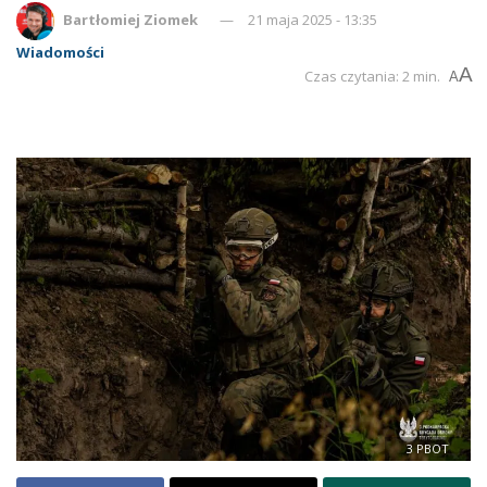
Bartłomiej Ziomek
21 maja 2025 - 13:35
Wiadomości
A
Czas czytania: 2 min.
A
3 PBOT