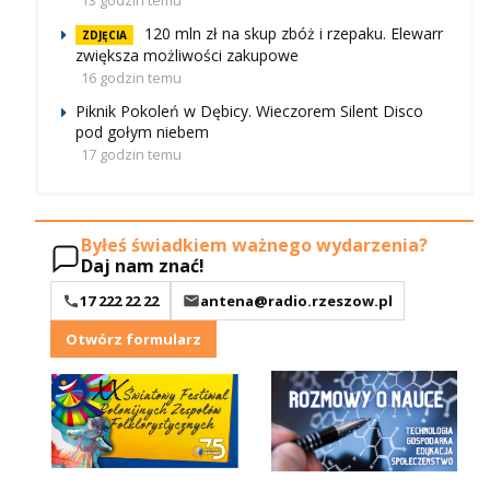
13 godzin temu
120 mln zł na skup zbóż i rzepaku. Elewarr
ZDJĘCIA
zwiększa możliwości zakupowe
16 godzin temu
Piknik Pokoleń w Dębicy. Wieczorem Silent Disco
pod gołym niebem
17 godzin temu
Byłeś świadkiem ważnego wydarzenia?
Daj nam znać!
17 222 22 22
antena@radio.rzeszow.pl
Otwórz formularz