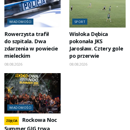
WIADOMOŚCI
SPORT
Rowerzysta trafił
Wisłoka Dębica
do szpitala. Dwa
pokonała JKS
zdarzenia w powiecie
Jarosław. Cztery gole
mieleckim
po przerwie
08.08.2026
08.08.2026
WIADOMOŚCI
Rockowa Noc
ZDJĘCIA
Summer GIG trwa