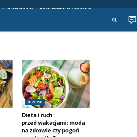
STREFA AUDIO
KALENDARZ WYDARZEŃ
ZDROWIE
Dieta i ruch
przed wakacjami: moda
na zdrowie czy pogoń