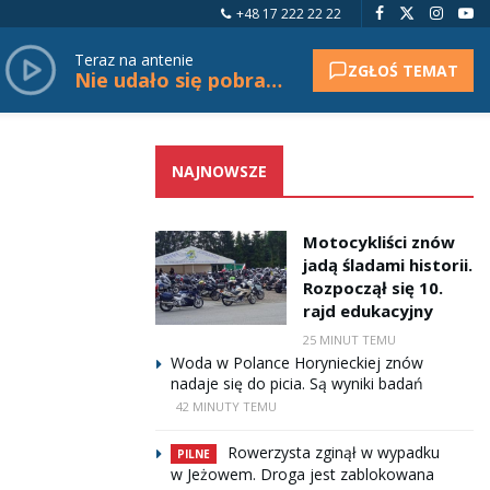
+48 17 222 22 22
Teraz na antenie
ZGŁOŚ TEMAT
Nie udało się pobrać tytułu.
NAJNOWSZE
Motocykliści znów
jadą śladami historii.
Rozpoczął się 10.
rajd edukacyjny
25 MINUT TEMU
Woda w Polance Horynieckiej znów
nadaje się do picia. Są wyniki badań
42 MINUTY TEMU
Rowerzysta zginął w wypadku
PILNE
w Jeżowem. Droga jest zablokowana