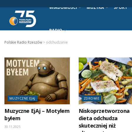
WIADOMOŚCI
MUZYKA
SPORT
RADIO
Polskie Radio Rzeszów
>
odchudzanie
MUZYCZNE EJAJ
ZDROWIE
Muzyczne EjAj – Motylem
Niskoprzetworzona
byłem
dieta odchudza
skuteczniej niż
30.11.2025