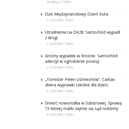
59 MINUT TEMU
Dziś Międzynarodowy Dzień Kota
2 GODZINY TEMU
Utrudnienia na DK28. Samochód wypadł
z drogi
2 GODZINY TEMU
Groźny wypadek w Krośnie. Samochód
uderzył w ogrodzenie posesji
2 GODZINY TEMU
„Tornister Pełen Uśmiechów”. Caritas
zbiera wyprawki szkolne dla dzieci
3 GODZINY TEMU
Śmierć noworodka w Sulistrowej. Sprawą
15-letniej matki zajmie się sąd rodzinny
3 GODZINY TEMU