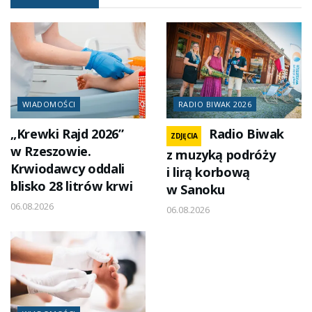
WIADOMOŚCI
RADIO BIWAK 2026
„Krewki Rajd 2026”
Radio Biwak
ZDJĘCIA
w Rzeszowie.
z muzyką podróży
Krwiodawcy oddali
i lirą korbową
blisko 28 litrów krwi
w Sanoku
06.08.2026
06.08.2026