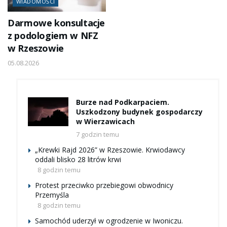
WIADOMOŚCI
Darmowe konsultacje
z podologiem w NFZ
w Rzeszowie
05.08.2026
Burze nad Podkarpaciem.
Uszkodzony budynek gospodarczy
w Wierzawicach
7 godzin temu
„Krewki Rajd 2026” w Rzeszowie. Krwiodawcy
oddali blisko 28 litrów krwi
8 godzin temu
Protest przeciwko przebiegowi obwodnicy
Przemyśla
8 godzin temu
Samochód uderzył w ogrodzenie w Iwoniczu.