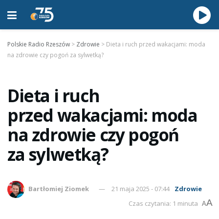
Polskie Radio Rzeszów
>
Zdrowie
>
Dieta i ruch przed wakacjami: moda
na zdrowie czy pogoń za sylwetką?
Dieta i ruch
przed wakacjami: moda
na zdrowie czy pogoń
za sylwetką?
Bartłomiej Ziomek
21 maja 2025 - 07:44
Zdrowie
A
Czas czytania: 1 minuta
A