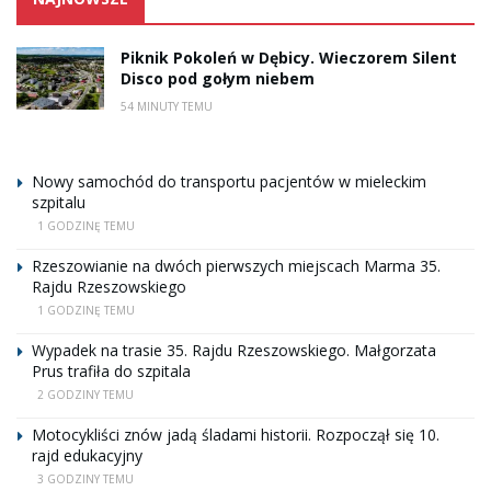
Piknik Pokoleń w Dębicy. Wieczorem Silent
Disco pod gołym niebem
54 MINUTY TEMU
Nowy samochód do transportu pacjentów w mieleckim
szpitalu
1 GODZINĘ TEMU
Rzeszowianie na dwóch pierwszych miejscach Marma 35.
Rajdu Rzeszowskiego
1 GODZINĘ TEMU
Wypadek na trasie 35. Rajdu Rzeszowskiego. Małgorzata
Prus trafiła do szpitala
2 GODZINY TEMU
Motocykliści znów jadą śladami historii. Rozpoczął się 10.
rajd edukacyjny
3 GODZINY TEMU