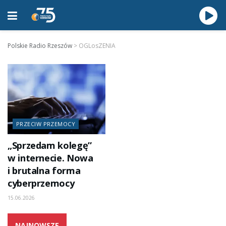
Polskie Radio Rzeszów
>
OGLosZENIA
PRZECIW PRZEMOCY
„Sprzedam kolegę”
w internecie. Nowa
i brutalna forma
cyberprzemocy
15.06.2026
NAJNOWSZE