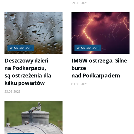
29.05.2025
WIADOMOŚCI
WIADOMOŚCI
Deszczowy dzień
IMGW ostrzega. Silne
na Podkarpaciu,
burze
są ostrzeżenia dla
nad Podkarpaciem
kilku powiatów
03.05.2025
23.05.2025