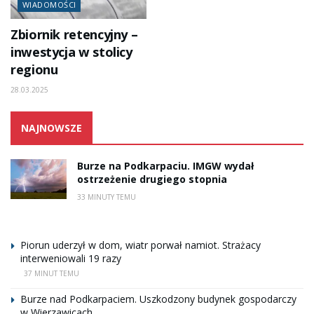
WIADOMOŚCI
Zbiornik retencyjny –
inwestycja w stolicy
regionu
28.03.2025
NAJNOWSZE
Burze na Podkarpaciu. IMGW wydał
ostrzeżenie drugiego stopnia
33 MINUTY TEMU
Piorun uderzył w dom, wiatr porwał namiot. Strażacy
interweniowali 19 razy
37 MINUT TEMU
Burze nad Podkarpaciem. Uszkodzony budynek gospodarczy
w Wierzawicach