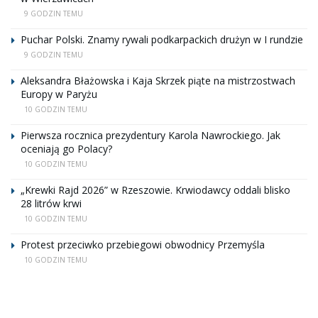
9 GODZIN TEMU
Puchar Polski. Znamy rywali podkarpackich drużyn w I rundzie
9 GODZIN TEMU
Aleksandra Błażowska i Kaja Skrzek piąte na mistrzostwach
Europy w Paryżu
10 GODZIN TEMU
Pierwsza rocznica prezydentury Karola Nawrockiego. Jak
oceniają go Polacy?
10 GODZIN TEMU
„Krewki Rajd 2026” w Rzeszowie. Krwiodawcy oddali blisko
28 litrów krwi
10 GODZIN TEMU
Protest przeciwko przebiegowi obwodnicy Przemyśla
10 GODZIN TEMU