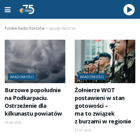
Polskie Radio Rzeszów
>
opady deszczu
WIADOMOŚCI
WIADOMOŚCI
Burzowe popołudnie
Żołnierze WOT
na Podkarpaciu.
postawieni w stan
Ostrzeżenie dla
gotowości –
kilkunastu powiatów
ma to związek
z burzami w regionie
09.06.2026
27.07.2025