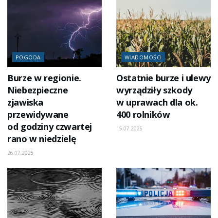
POGODA
WIADOMOŚCI
Burze w regionie.
Ostatnie burze i ulewy
Niebezpieczne
wyrządziły szkody
zjawiska
w uprawach dla ok.
przewidywane
400 rolników
od godziny czwartej
15.07.2025
rano w niedzielę
26.07.2025