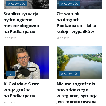
WIADOMOŚCI
WIADOMOŚCI
Stabilna sytuacja
Złe warunki
hydrologiczno-
na drogach
meteorologiczna
Podkarpacia – kilka
na Podkarpaciu
kolizji i wypadków
10.07.2025
09.07.2025
LIVE
WIADOMOŚCI
K. Gwizdak: Susza
Nie ma zagrożenia
wciąż groźna
powodziowego
na Podkarpaciu
w regionie, sytuacja
jest monitorowana
02.07.2025