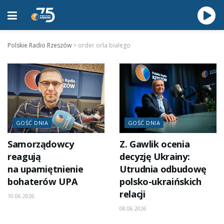
Polskie Radio Rzeszów
>
order orla bialego
GOŚĆ DNIA
GOŚĆ DNIA
Samorządowcy
Z. Gawlik ocenia
reagują
decyzję Ukrainy:
na upamiętnienie
Utrudnia odbudowę
bohaterów UPA
polsko-ukraińskich
relacji
10.06.2026
08.06.2026