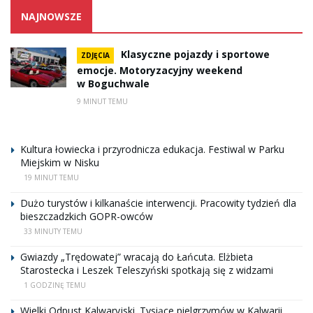
NAJNOWSZE
Klasyczne pojazdy i sportowe
ZDJĘCIA
emocje. Motoryzacyjny weekend
w Boguchwale
9 MINUT TEMU
Kultura łowiecka i przyrodnicza edukacja. Festiwal w Parku
Miejskim w Nisku
19 MINUT TEMU
Dużo turystów i kilkanaście interwencji. Pracowity tydzień dla
bieszczadzkich GOPR-owców
33 MINUTY TEMU
Gwiazdy „Trędowatej” wracają do Łańcuta. Elżbieta
Starostecka i Leszek Teleszyński spotkają się z widzami
1 GODZINĘ TEMU
Wielki Odpust Kalwaryjski. Tysiące pielgrzymów w Kalwarii