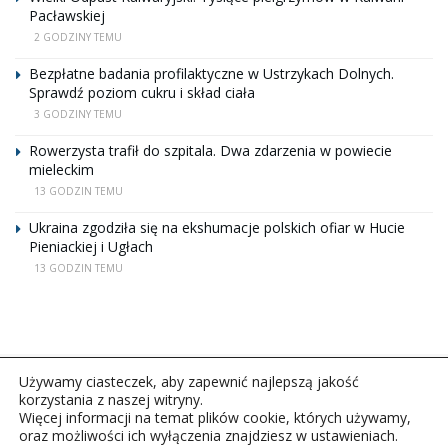
Pacławskiej
2 GODZINY TEMU
Bezpłatne badania profilaktyczne w Ustrzykach Dolnych.
Sprawdź poziom cukru i skład ciała
3 GODZINY TEMU
Rowerzysta trafił do szpitala. Dwa zdarzenia w powiecie
mieleckim
13 GODZIN TEMU
Ukraina zgodziła się na ekshumacje polskich ofiar w Hucie
Pieniackiej i Ugłach
13 GODZIN TEMU
Używamy ciasteczek, aby zapewnić najlepszą jakość
korzystania z naszej witryny.
Więcej informacji na temat plików cookie, których używamy,
oraz możliwości ich wyłączenia znajdziesz w ustawieniach.
Copyright © 2026Polskie Radio Rzeszów S.A. w likwidacj.